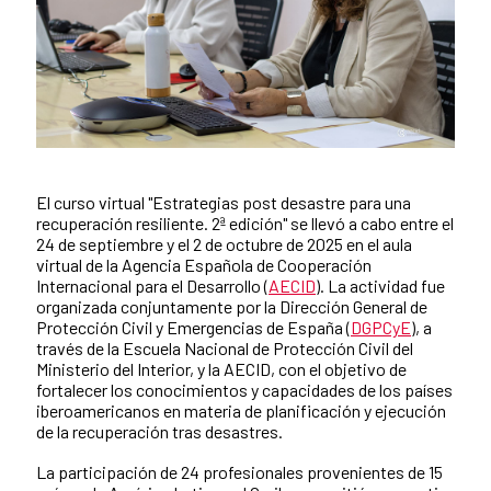
El curso virtual "Estrategias post desastre para una
Contenido de la noticia
recuperación resiliente. 2ª edición" se llevó a cabo entre el
24 de septiembre y el 2 de octubre de 2025 en el aula
virtual de la Agencia Española de Cooperación
Internacional para el Desarrollo (
AECID
). La actividad fue
organizada conjuntamente por la Dirección General de
Protección Civil y Emergencias de España (
DGPCyE
), a
través de la Escuela Nacional de Protección Civil del
Ministerio del Interior, y la AECID, con el objetivo de
fortalecer los conocimientos y capacidades de los países
iberoamericanos en materia de planificación y ejecución
de la recuperación tras desastres.
La participación de 24 profesionales provenientes de 15