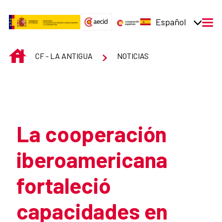
Saltar al contenido principal
Español
men
INICIO
CF - LA ANTIGUA
NOTICIAS
Atrás
La cooperación
iberoamericana
fortaleció
capacidades en