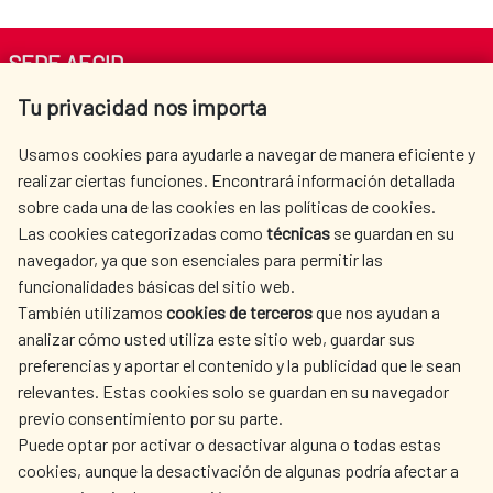
SEDE AECID
Tu privacidad nos importa
Av. Reyes Católicos 4 - 28040 Madrid
Tel. +34 900 20 30 54​​​​​​​
Usamos cookies para ayudarle a navegar de manera eficiente y
centro.informacion@aecid.es
realizar ciertas funciones. Encontrará información detallada
sobre cada una de las cookies en las políticas de cookies.
Las cookies categorizadas como
técnicas
se guardan en su
LA AECID
DÓNDE COOPERAMOS
navegador, ya que son esenciales para permitir las
ACCIÓN HUMANITARIA
SALA DE PRENSA
funcionalidades básicas del sitio web.
CULTURA Y CIENCIA
BIBLIOTECA
También utilizamos
cookies de terceros
que nos ayudan a
analizar cómo usted utiliza este sitio web, guardar sus
preferencias y aportar el contenido y la publicidad que le sean
relevantes. Estas cookies solo se guardan en su navegador
previo consentimiento por su parte.
Puede optar por activar o desactivar alguna o todas estas
NUESTRAS REDES SOCIALES
cookies, aunque la desactivación de algunas podría afectar a