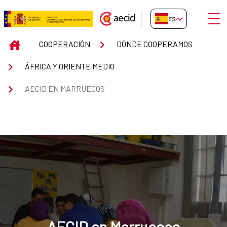
Saltar al contenido principal
Abrir
ES-ES
AECID en Marruecos
INICIO
COOPERACIÓN
DÓNDE COOPERAMOS
ÁFRICA Y ORIENTE MEDIO
AECID EN MARRUECOS
AECID en Marruecos