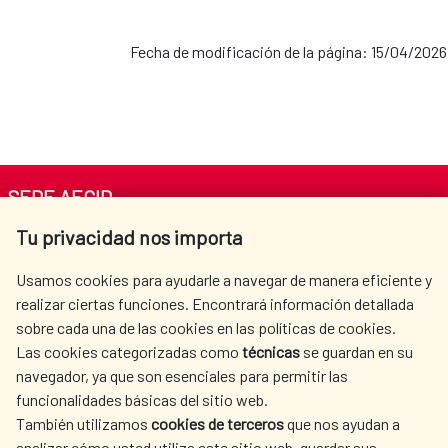
Fecha de modificación de la página: 15/04/2026
SEDE AECID
Tu privacidad nos importa
Av. Reyes Católicos 4 - 28040 Madrid
Tel. +34 900 20 30 54​​​​​​​
Usamos cookies para ayudarle a navegar de manera eficiente y
centro.informacion@aecid.es
realizar ciertas funciones. Encontrará información detallada
sobre cada una de las cookies en las políticas de cookies.
Las cookies categorizadas como
técnicas
se guardan en su
LA AECID
DÓNDE COOPERAMOS
navegador, ya que son esenciales para permitir las
ACCIÓN HUMANITARIA
SALA DE PRENSA
funcionalidades básicas del sitio web.
CULTURA Y CIENCIA
BIBLIOTECA
También utilizamos
cookies de terceros
que nos ayudan a
analizar cómo usted utiliza este sitio web, guardar sus