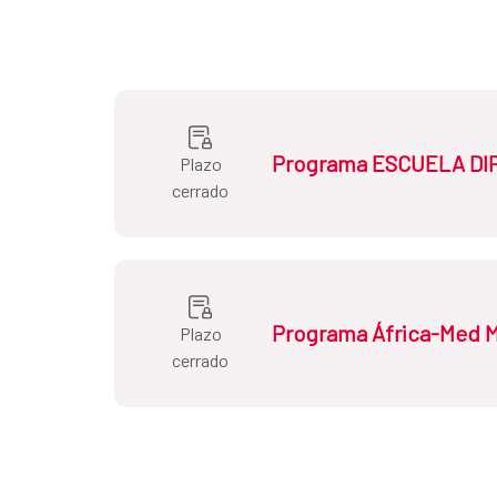
Programa ESCUELA DI
Plazo
cerrado
Dirigidas a:
Funcionarios o empleados 
Convocatoria.
Programa África-Med Má
Plazo
cerrado
Estudios:
Licenciado/Grado
Año de convocatoria:
2026/2027
Dirigidas a:
Personas funcionarias o e
con ciudadanía de los siguientes país