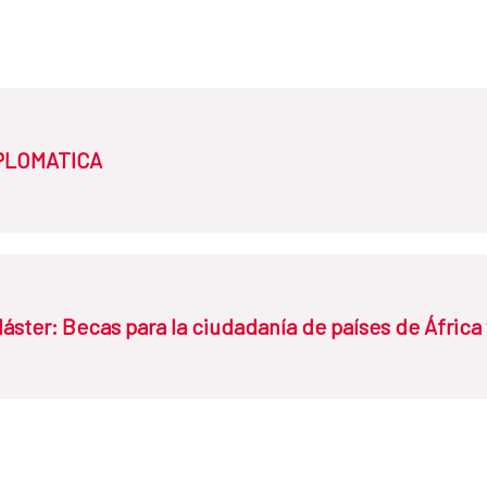
PLOMATICA
públicos de carácter fijo, no temporal, de países de América Latina
ster: Becas para la ciudadanía de países de África
mpleados públicos de carácter fijo, no temporal (incluido el persona
es de África y Oriente Medio: Angola, Argelia, Cabo Verde, Camerún, 