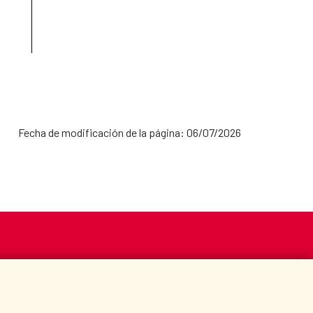
- Sede electrónica AECID - sede-electronica-
 máster para el curso 2026-2027 al momento de
a estancia de estudios en el extranjero.
ma específico en el que se imparta el máster si
Fecha de modificación de la página: 06/07/2026
S
ACCIÓN HUMANITARIA
BIBLIOTECA