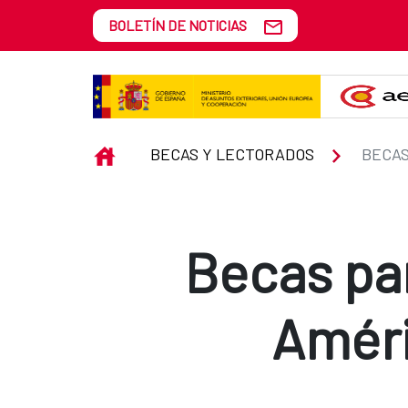
Saltar al contenido principal
BOLETÍN DE NOTICIAS
Becas para ciudadanos de países 
INICIO
BECAS Y LECTORADOS
Becas pa
Améri