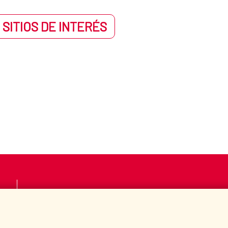
todas las bases y anexos está disponible en
Detalle procedimiento 
 SITIOS DE INTERÉS
a beca deben estar obligatoriamente en posesión de la admisión al
o contar con la autorización de su superior jerárquico para realizar l
añol (a excepción de la ciudadanía de Guinea Ecuatorial) o del idio
LA AECID
DÓNDE COOPERAMO
SALA DE PRENSA
CULTURA Y CIENCIA