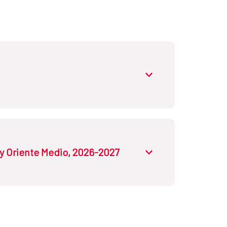
, África, Asiay Ucrania, que constan en la
 y Oriente Medio, 2026-2027
l del sistema educativo y universitario público) ,
Chad, Costa de Marfil, Egipto, Etiopía, Gabón,