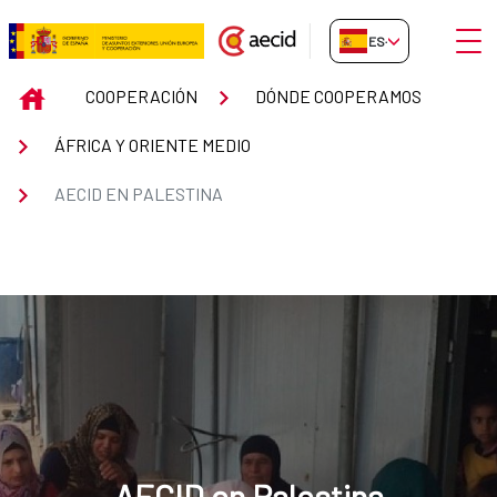
Saltar al contenido principal
Abrir
ES-ES
Palestina
INICIO
COOPERACIÓN
DÓNDE COOPERAMOS
ÁFRICA Y ORIENTE MEDIO
AECID EN PALESTINA
AECID en Palestina