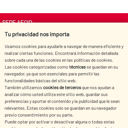
SEDE AECID
Tu privacidad nos importa
Av. Reyes Católicos 4 - 28040 Madrid
Tel. +34 900 20 30 54​​​​​​​
Usamos cookies para ayudarle a navegar de manera eficiente y
centro.informacion@aecid.es
realizar ciertas funciones. Encontrará información detallada
sobre cada una de las cookies en las políticas de cookies.
Las cookies categorizadas como
técnicas
se guardan en su
LA AECID
DÓNDE COOPERAMOS
navegador, ya que son esenciales para permitir las
ACCIÓN HUMANITARIA
SALA DE PRENSA
funcionalidades básicas del sitio web.
CULTURA Y CIENCIA
BIBLIOTECA
También utilizamos
cookies de terceros
que nos ayudan a
analizar cómo usted utiliza este sitio web, guardar sus
preferencias y aportar el contenido y la publicidad que le sean
relevantes. Estas cookies solo se guardan en su navegador
previo consentimiento por su parte.
Puede optar por activar o desactivar alguna o todas estas
NUESTRAS REDES SOCIALES