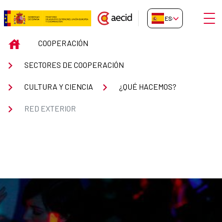
Saltar al contenido principal
Abrir
ES-ES
Red Exterior
INICIO
COOPERACIÓN
SECTORES DE COOPERACIÓN
CULTURA Y CIENCIA
¿QUÉ HACEMOS?
RED EXTERIOR