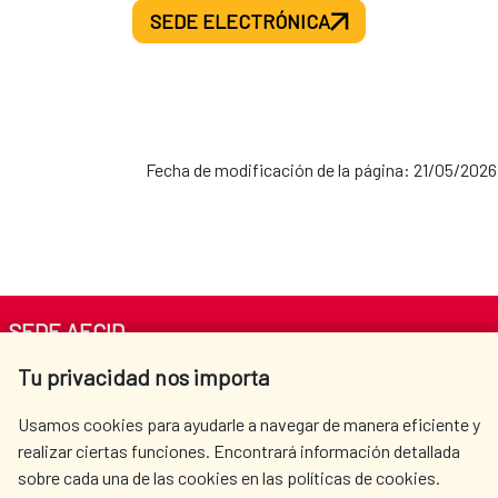
SEDE ELECTRÓNICA
Fecha de modificación de la página: 21/05/2026
SEDE AECID
Tu privacidad nos importa
Av. Reyes Católicos 4 - 28040 Madrid
Tel. +34 900 20 30 54​​​​​​​
Usamos cookies para ayudarle a navegar de manera eficiente y
centro.informacion@aecid.es
realizar ciertas funciones. Encontrará información detallada
sobre cada una de las cookies en las políticas de cookies.