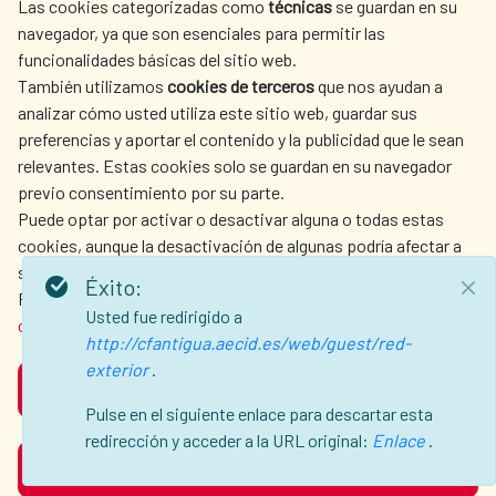
Las cookies categorizadas como
técnicas
se guardan en su
LA AECID
DÓNDE COOPERAMOS
navegador, ya que son esenciales para permitir las
ACCIÓN HUMANITARIA
SALA DE PRENSA
funcionalidades básicas del sitio web.
CULTURA Y CIENCIA
BIBLIOTECA
También utilizamos
cookies de terceros
que nos ayudan a
analizar cómo usted utiliza este sitio web, guardar sus
preferencias y aportar el contenido y la publicidad que le sean
relevantes. Estas cookies solo se guardan en su navegador
previo consentimiento por su parte.
Puede optar por activar o desactivar alguna o todas estas
NUESTRAS REDES SOCIALES
cookies, aunque la desactivación de algunas podría afectar a
su experiencia de navegación.
Éxito:
Para obtener más información, consulte nuestra
política de
Usted fue redirigido a
cookies
.
http://cfantigua.aecid.es/web/guest/red-
exterior
.
ACEPTAR
AVISO LEGAL
PROTECCIÓN DE DATOS
Pulse en el siguiente enlace para descartar esta
POLÍTICA DE COOKIES
GUÍA DE NAVEGACIÓN
redirección y acceder a la URL original:
Enlace
.
RECHAZAR
ACCESIBILIDAD
MAPA WEB