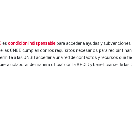
D
es
condición indispensable
para acceder a ayudas y subvencione
 que las ONGD cumplen con los requisitos necesarios para recibir fina
rmite a las ONGD acceder a una red de contactos y recursos que facili
uiera colaborar de manera oficial con la AECID y beneficiarse de las