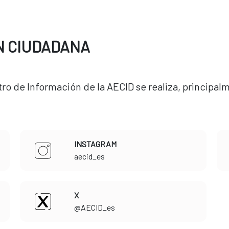
N CIUDADANA
ro de Información de la AECID se realiza, principalm
INSTAGRAM
​​​​​​​aecid_es
X
​​​​​​​@AECID_es