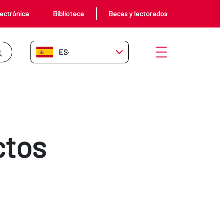
ectrónica
Biblioteca
Becas y lectorados
ES-ES
Abrir menú
ctos