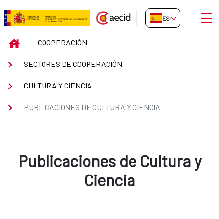
Saltar al contenido principal
Abrir
ES-ES
Publicaciones de Cultura y Cienc
INICIO
COOPERACIÓN
SECTORES DE COOPERACIÓN
CULTURA Y CIENCIA
PUBLICACIONES DE CULTURA Y CIENCIA
Publicaciones de Cultura y
Ciencia