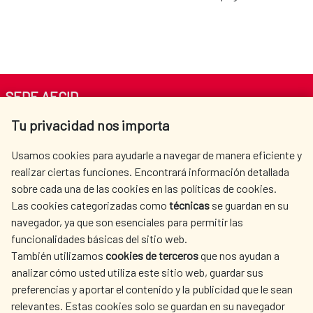
SEDE AECID
Tu privacidad nos importa
Av. Reyes Católicos 4 - 28040 Madrid
Tel. +34 900 20 30 54​​​​​​​
Usamos cookies para ayudarle a navegar de manera eficiente y
centro.informacion@aecid.es
realizar ciertas funciones. Encontrará información detallada
sobre cada una de las cookies en las políticas de cookies.
Las cookies categorizadas como
técnicas
se guardan en su
LA AECID
DÓNDE COOPERAMOS
navegador, ya que son esenciales para permitir las
ACCIÓN HUMANITARIA
SALA DE PRENSA
funcionalidades básicas del sitio web.
CULTURA Y CIENCIA
BIBLIOTECA
También utilizamos
cookies de terceros
que nos ayudan a
analizar cómo usted utiliza este sitio web, guardar sus
preferencias y aportar el contenido y la publicidad que le sean
relevantes. Estas cookies solo se guardan en su navegador