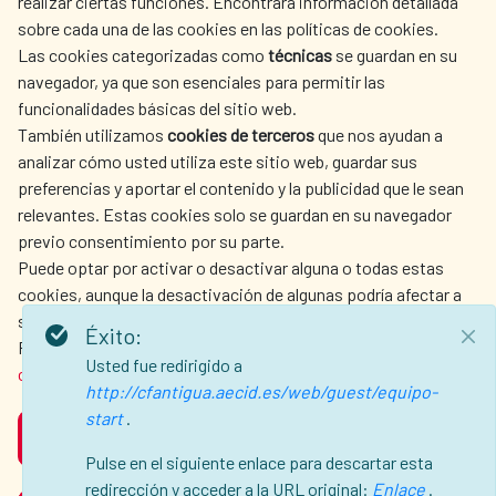
realizar ciertas funciones. Encontrará información detallada
sobre cada una de las cookies en las políticas de cookies.
Las cookies categorizadas como
técnicas
se guardan en su
LA AECID
DÓNDE COOPERAMOS
navegador, ya que son esenciales para permitir las
ACCIÓN HUMANITARIA
SALA DE PRENSA
funcionalidades básicas del sitio web.
CULTURA Y CIENCIA
BIBLIOTECA
También utilizamos
cookies de terceros
que nos ayudan a
analizar cómo usted utiliza este sitio web, guardar sus
preferencias y aportar el contenido y la publicidad que le sean
relevantes. Estas cookies solo se guardan en su navegador
previo consentimiento por su parte.
Puede optar por activar o desactivar alguna o todas estas
NUESTRAS REDES SOCIALES
cookies, aunque la desactivación de algunas podría afectar a
su experiencia de navegación.
Éxito:
Para obtener más información, consulte nuestra
política de
Usted fue redirigido a
cookies
.
http://cfantigua.aecid.es/web/guest/equipo-
start
.
ACEPTAR
AVISO LEGAL
PROTECCIÓN DE DATOS
Pulse en el siguiente enlace para descartar esta
POLÍTICA DE COOKIES
GUÍA DE NAVEGACIÓN
redirección y acceder a la URL original:
Enlace
.