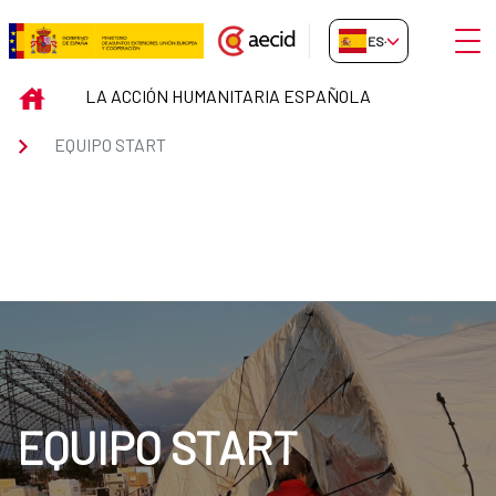
Saltar al contenido principal
Abrir
ES-ES
Equipo Start
INICIO
LA ACCIÓN HUMANITARIA ESPAÑOLA
EQUIPO START
EQUIPO START