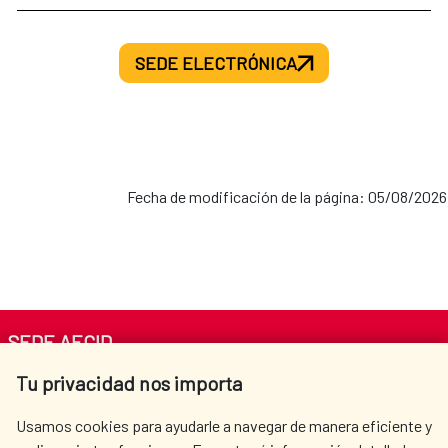
SEDE ELECTRÓNICA
Fecha de modificación de la página: 05/08/2026
SEDE AECID
Tu privacidad nos importa
Av. Reyes Católicos 4 - 28040 Madrid
Tel. +34 900 20 30 54​​​​​​​
Usamos cookies para ayudarle a navegar de manera eficiente y
centro.informacion@aecid.es