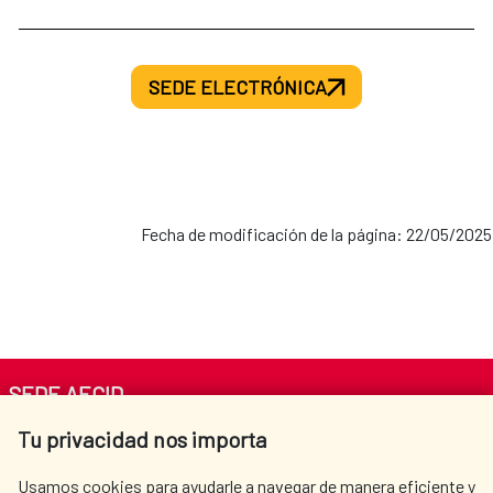
SEDE ELECTRÓNICA
Fecha de modificación de la página: 22/05/2025
SEDE AECID
Tu privacidad nos importa
Av. Reyes Católicos 4 - 28040 Madrid
Tel. +34 900 20 30 54​​​​​​​
Usamos cookies para ayudarle a navegar de manera eficiente y
centro.informacion@aecid.es