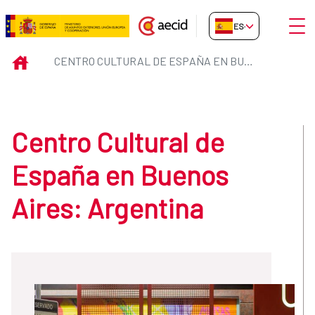
Saltar al contenido principal
Abrir
ES-ES
Centro Cultural de España en Bu
INICIO
CENTRO CULTURAL DE ESPAÑA EN BUENOS AIRES: ARGENTINA
Centro Cultural de
España en Buenos
Aires: Argentina