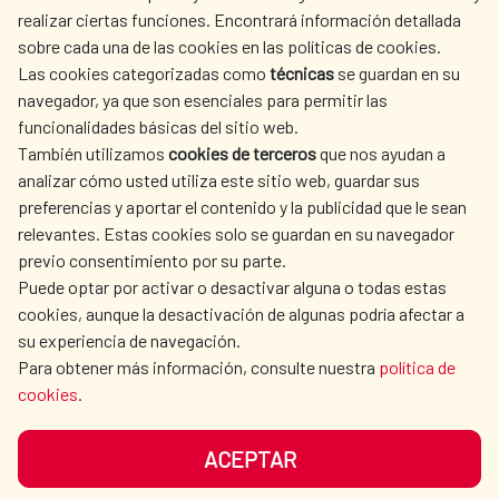
realizar ciertas funciones. Encontrará información detallada
sobre cada una de las cookies en las políticas de cookies.
Las cookies categorizadas como
técnicas
se guardan en su
LA AECID
DÓNDE COOPERAMOS
navegador, ya que son esenciales para permitir las
ACCIÓN HUMANITARIA
SALA DE PRENSA
funcionalidades básicas del sitio web.
CULTURA Y CIENCIA
BIBLIOTECA
También utilizamos
cookies de terceros
que nos ayudan a
analizar cómo usted utiliza este sitio web, guardar sus
preferencias y aportar el contenido y la publicidad que le sean
relevantes. Estas cookies solo se guardan en su navegador
previo consentimiento por su parte.
Puede optar por activar o desactivar alguna o todas estas
NUESTRAS REDES SOCIALES
cookies, aunque la desactivación de algunas podría afectar a
su experiencia de navegación.
Para obtener más información, consulte nuestra
política de
cookies
.
ACEPTAR
AVISO LEGAL
PROTECCIÓN DE DATOS