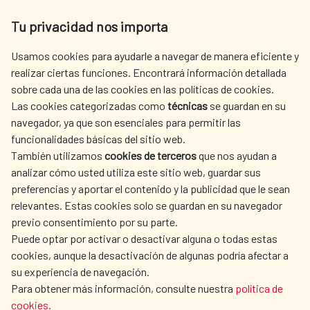
Tu privacidad nos importa
Av. Reyes Católicos 4 - 28040 Madrid
Tel. +34 900 20 30 54​​​​​​​
Usamos cookies para ayudarle a navegar de manera eficiente y
centro.informacion@aecid.es
realizar ciertas funciones. Encontrará información detallada
sobre cada una de las cookies en las políticas de cookies.
Las cookies categorizadas como
técnicas
se guardan en su
LA AECID
DÓNDE COOPERAMOS
navegador, ya que son esenciales para permitir las
ACCIÓN HUMANITARIA
SALA DE PRENSA
funcionalidades básicas del sitio web.
CULTURA Y CIENCIA
BIBLIOTECA
También utilizamos
cookies de terceros
que nos ayudan a
analizar cómo usted utiliza este sitio web, guardar sus
preferencias y aportar el contenido y la publicidad que le sean
relevantes. Estas cookies solo se guardan en su navegador
previo consentimiento por su parte.
Puede optar por activar o desactivar alguna o todas estas
NUESTRAS REDES SOCIALES
cookies, aunque la desactivación de algunas podría afectar a
su experiencia de navegación.
Para obtener más información, consulte nuestra
política de
cookies
.