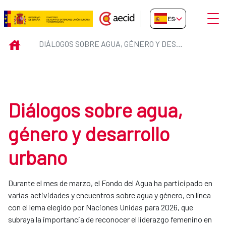
Saltar al contenido principal
Abrir
ES-ES
Diálogos sobre agua, género y d
INICIO
DIÁLOGOS SOBRE AGUA, GÉNERO Y DESARROLLO URBANO
Diálogos sobre agua,
género y desarrollo
urbano
Durante el mes de marzo, el Fondo del Agua ha participado en
varias actividades y encuentros sobre agua y género, en línea
con el lema elegido por Naciones Unidas para 2026, que
subraya la importancia de reconocer el liderazgo femenino en