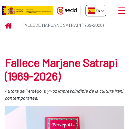
Saltar al contenido principal
Abrir
ES-ES
Fallece Marjane Satrapi (1969-20
INICIO
FALLECE MARJANE SATRAPI (1969-2026)
Fallece Marjane Satrapi
(1969-2026)
Autora de
Persépolis
y voz imprescindible de la cultura iraní
contemporánea.