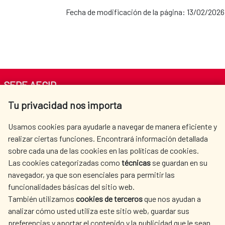
Fecha de modificación de la página: 13/02/2026
SEDE AECID
Tu privacidad nos importa
Av. Reyes Católicos 4 - 28040 Madrid
Tel. +34 900 20 30 54​​​​​​​
Usamos cookies para ayudarle a navegar de manera eficiente y
centro.informacion@aecid.es
realizar ciertas funciones. Encontrará información detallada
sobre cada una de las cookies en las políticas de cookies.
Las cookies categorizadas como
técnicas
se guardan en su
LA AECID
DÓNDE COOPERAMOS
navegador, ya que son esenciales para permitir las
ACCIÓN HUMANITARIA
SALA DE PRENSA
funcionalidades básicas del sitio web.
CULTURA Y CIENCIA
BIBLIOTECA
También utilizamos
cookies de terceros
que nos ayudan a
analizar cómo usted utiliza este sitio web, guardar sus
preferencias y aportar el contenido y la publicidad que le sean