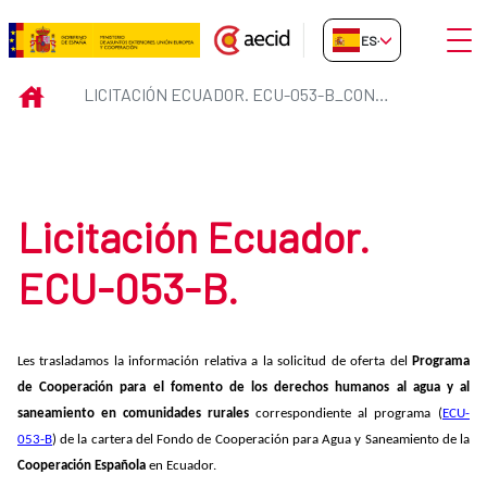
Saltar al contenido principal
Abrir
ES-ES
Licitación Ecuador. ECU-053-B_
INICIO
LICITACIÓN ECUADOR. ECU-053-B_CONSULTORIA
Licitación Ecuador.
ECU-053-B.
Les trasladamos la información relativa a la solicitud de oferta del
Programa
de Cooperación para el fomento de los derechos humanos al agua y al
saneamiento en comunidades rurales
correspondiente al programa
(
ECU-
053-B
) de la cartera del Fondo de Cooperación para Agua y Saneamiento de la
Cooperación Española
en Ecuador.