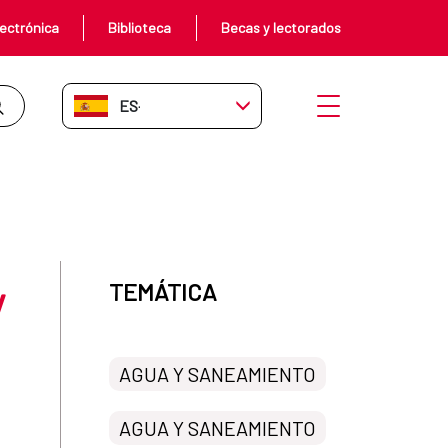
ectrónica
Biblioteca
Becas y lectorados
ES-ES
Abrir menú
el Cantón de Portoviejo. ECU-LA
y
TEMÁTICA
AGUA Y SANEAMIENTO
AGUA Y SANEAMIENTO