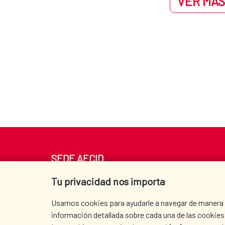
VER MÁS
SEDE AECID
Av. Reyes Católicos 4 - 28040 Madrid
Tu privacidad nos importa
Tel. +34 900 20 30 54​​​​​​​
centro.informacion@aecid.es
Usamos cookies para ayudarle a navegar de manera ef
información detallada sobre cada una de las cookies 