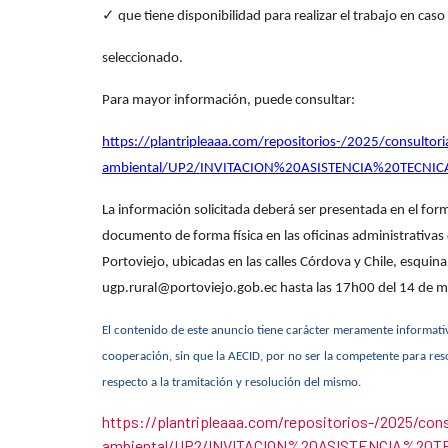
✓
que tiene disponibilidad para realizar el trabajo en cas
seleccionado.
Para mayor información, puede consultar:
https://plantripleaaa.com/repositorios-/2025/consultoria
ambiental/UP2/INVITACION%20ASISTENCIA%20TECNI
La información solicitada deberá ser presentada en el for
documento de forma física en las oficinas administrativ
Portoviejo, ubicadas en las calles Córdova y Chile, esquina
ugp.rural@portoviejo.gob.ec hasta las 17h00 del 14 de m
El contenido de este anuncio tiene carácter meramente informativo
cooperación, sin que la AECID, por no ser la competente para res
respecto a la tramitación y resolución del mismo.
https://plantripleaaa.com/repositorios-/2025/cons
ambiental/UP2/INVITACION%20ASISTENCIA%20