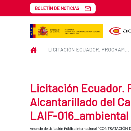
Saltar al contenido principal
BOLETÍN DE NOTICIAS
Licitación Ecuador. Programa de
INICIO
LICITACIÓN ECUADOR. PROGRAMA DE AGUA POTABLE Y ALCANTARILLADO DEL CANTÓN DE PORTOVIEJO. ECU-LAIF-016_AMBIENTAL
Licitación Ecuador.
Alcantarillado del C
LAIF-016_ambiental
“CONTRATACIÓN D
Anuncio de Licitación Pública Internacional