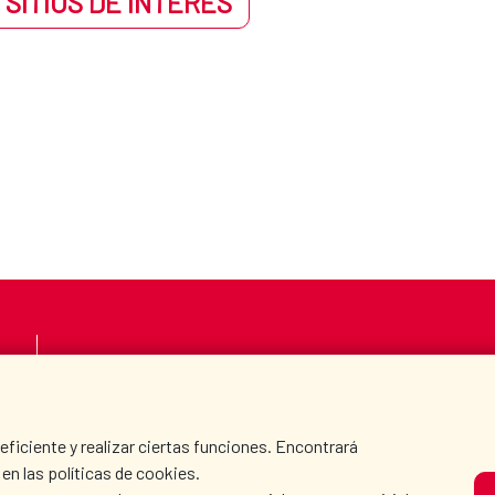
 SITIOS DE INTERÉS
LA AECID
DÓNDE COOPERAMO
SALA DE PRENSA
CULTURA Y CIENCIA
iciente y realizar ciertas funciones. Encontrará
en las políticas de cookies.