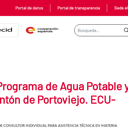
Portal de datos
Portal de transparencia
Sede el
Barra de búsqueda
 Agua Potable y Alcantarillado d
 Programa de Agua Potable 
antón de Portoviejo. ECU-
E CONSULTOR INDIVIDUAL PARA ASISTENCIA TÉCNICA EN MATERIA