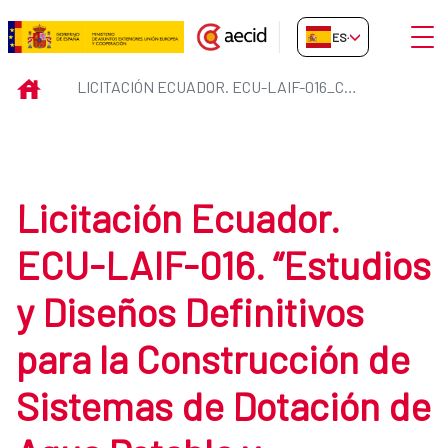
Saltar al contenido principal
Abrir
ES-ES
Licitación Ecuador. ECU-LAIF-0
INICIO
LICITACIÓN ECUADOR. ECU-LAIF-016_CONSULTORIA
Licitación Ecuador.
ECU-LAIF-016. “Estudios
y Diseños Definitivos
para la Construcción de
Sistemas de Dotación de