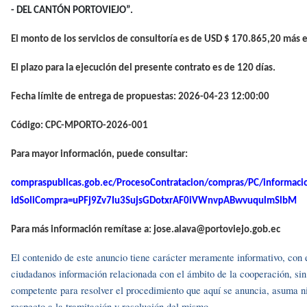
- DEL CANTÓN PORTOVIEJO”.
El monto de los servicios de consultoría es de USD $ 170.865,20 más el
El plazo para la ejecución del presente contrato es de 120 días.
Fecha límite de entrega de propuestas: 2026-04-23 12:00:00
Código: CPC-MPORTO-2026-001
Para mayor información, puede consultar:
compraspublicas.gob.ec/ProcesoContratacion/compras/PC/informaci
idSoliCompra=uPFj9Zv7Iu3SujsGDotxrAF0iVWnvpABwvuqulmSlbM
Para más información remítase a: jose.alava@portoviejo.gob.ec
El contenido de este anuncio tiene carácter meramente informativo, con el 
ciudadanos información relacionada con el ámbito de la cooperación, si
competente para resolver el procedimiento que aquí se anuncia, asuma ni
respecto a la tramitación y resolución del mismo.