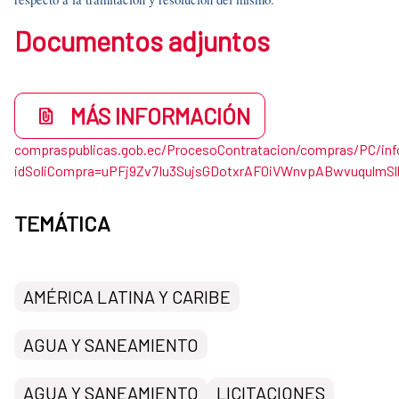
Documentos adjuntos
MÁS INFORMACIÓN
compraspublicas.gob.ec/ProcesoContratacion/compras/PC/in
idSoliCompra=uPFj9Zv7Iu3SujsGDotxrAF0iVWnvpABwvuqulmS
TEMÁTICA
AMÉRICA LATINA Y CARIBE
AGUA Y SANEAMIENTO
AGUA Y SANEAMIENTO
LICITACIONES