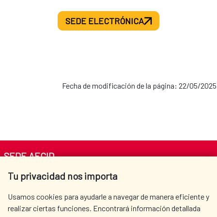
SEDE ELECTRÓNICA
Fecha de modificación de la página: 22/05/2025
SEDE AECID
Tu privacidad nos importa
Av. Reyes Católicos 4 - 28040 Madrid
Tel. +34 900 20 30 54​​​​​​​
Usamos cookies para ayudarle a navegar de manera eficiente y
centro.informacion@aecid.es
realizar ciertas funciones. Encontrará información detallada