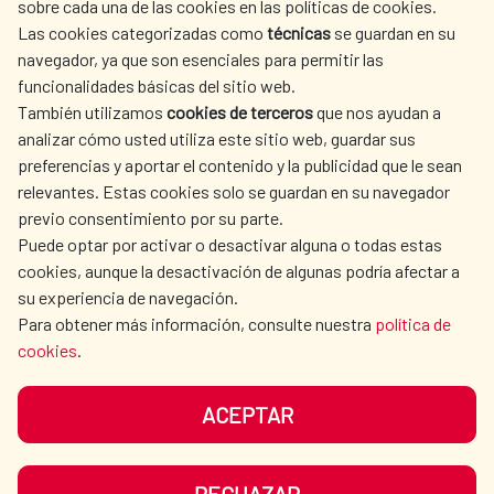
sobre cada una de las cookies en las políticas de cookies.
Las cookies categorizadas como
técnicas
se guardan en su
LA AECID
DÓNDE COOPERAMOS
navegador, ya que son esenciales para permitir las
ACCIÓN HUMANITARIA
SALA DE PRENSA
funcionalidades básicas del sitio web.
CULTURA Y CIENCIA
BIBLIOTECA
También utilizamos
cookies de terceros
que nos ayudan a
analizar cómo usted utiliza este sitio web, guardar sus
preferencias y aportar el contenido y la publicidad que le sean
relevantes. Estas cookies solo se guardan en su navegador
previo consentimiento por su parte.
Puede optar por activar o desactivar alguna o todas estas
NUESTRAS REDES SOCIALES
cookies, aunque la desactivación de algunas podría afectar a
su experiencia de navegación.
Para obtener más información, consulte nuestra
política de
cookies
.
ACEPTAR
AVISO LEGAL
PROTECCIÓN DE DATOS
POLÍTICA DE COOKIES
GUÍA DE NAVEGACIÓN