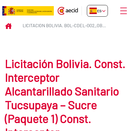
Saltar al contenido principal
Abrir
ES-ES
Licitacion Bolivia. BOL-CDEL-
INICIO
LICITACION BOLIVIA. BOL-CDEL-002_OBRAS
Licitación Bolivia. Const.
Interceptor
Alcantarillado Sanitario
Tucsupaya – Sucre
(Paquete 1) Const.