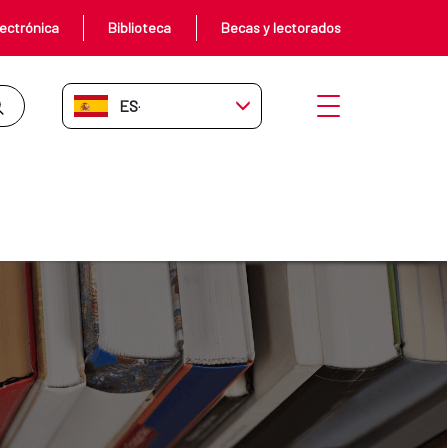
ectrónica
Biblioteca
Becas y lectorados
ES-ES
Abrir menú