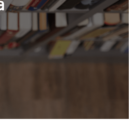
 de
as