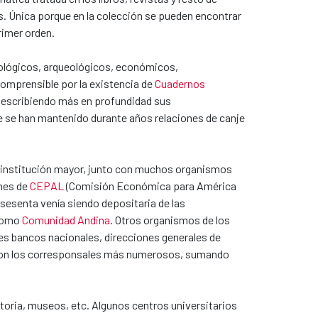
. Única porque en la colección se pueden encontrar
rimer orden.
pológicos, arqueológicos, económicos,
comprensible por la existencia de
Cuadernos
 Describiendo más en profundidad sus
que se han mantenido durante años relaciones de canje
la institución mayor, junto con muchos organismos
ones de
CEPAL
(Comisión Económica para América
 sesenta venía siendo depositaria de las
 como
Comunidad Andina
. Otros organismos de los
des bancos nacionales, direcciones generales de
as son los corresponsales más numerosos, sumando
storia, museos, etc. Algunos centros universitarios