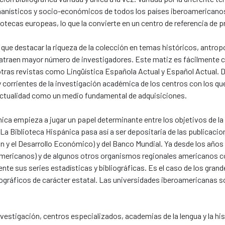
anísticos y socio-económicos de todos los países iberoamericanos
otecas europeas, lo que la convierte en un centro de referencia de p
que destacar la riqueza de la colección en temas históricos, antro
ue atraen mayor número de investigadores. Este matiz es fácilmente 
a otras revistas como Lingüística Española Actual y Español Actual.
 y corrientes de la investigación académica de los centros con los 
 actualidad como un medio fundamental de adquisiciones.
mica empieza a jugar un papel determinante entre los objetivos de 
. La Biblioteca Hispánica pasa así a ser depositaria de las publicaci
n y el Desarrollo Económico) y del Banco Mundial. Ya desde los años
Americanos) y de algunos otros organismos regionales americanos
e sus series estadísticas y bibliográficas. Es el caso de los gran
ibliográficos de carácter estatal. Las universidades iberoamerican
vestigación, centros especializados, academias de la lengua y la hi