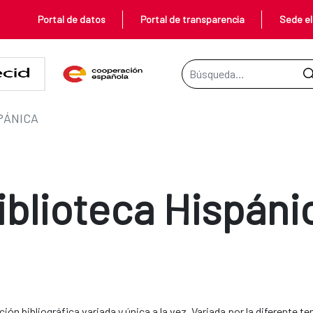
Portal de datos
Portal de transparencia
Sede el
Barra de búsqueda
PÁNICA
iblioteca Hispáni
ión bibliográfica variada y única a la vez. Variada por la diferente te