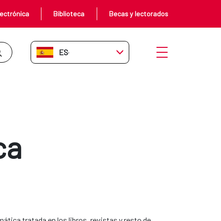
ectrónica
Biblioteca
Becas y lectorados
ES-ES
Abrir menú
ca
mática tratada en los libros, revistas y resto de