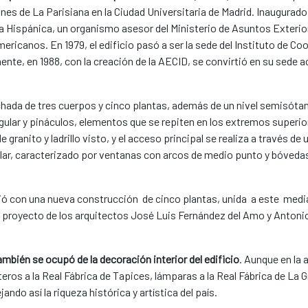
dines de La Parisiana en la Ciudad Universitaria de Madrid. Inaugurado 
ura Hispánica, un organismo asesor del Ministerio de Asuntos Exterior
ericanos. En 1979, el edificio pasó a ser la sede del Instituto de C
nte, en 1988, con la creación de la AECID, se convirtió en su sede a
achada de tres cuerpos y cinco plantas, además de un nivel semisótano
ular y pináculos, elementos que se repiten en los extremos superiore
 granito y ladrillo visto, y el acceso principal se realiza a través de u
ular, caracterizado por ventanas con arcos de medio punto y bóvedas
plió con una nueva construcción de cinco plantas, unida a este medi
 proyecto de los arquitectos José Luis Fernández del Amo y Antoni
ambién se ocupó de la decoración interior del edificio
. Aunque en la
s a la Real Fábrica de Tapices, lámparas a la Real Fábrica de La Gr
ndo así la riqueza histórica y artística del país.