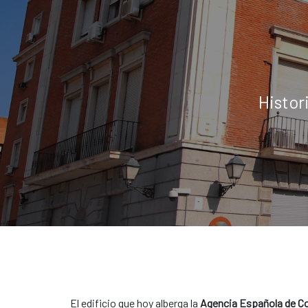
Histor
El edificio que hoy alberga la
Agencia Española de Coo