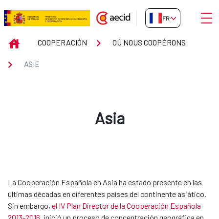
Saut au contenu principal
Ouvri
FR-FR
ASIE
INICIO
COOPERACIÓN
OÙ NOUS COOPÉRONS
ASIE
Asia
​​​​​​La Cooperación Española en Asia ha estado presente en las
últimas décadas en diferentes países del continente asiático.
Sin embargo,
el IV Plan Director de la Cooperación Española
2013-2016
, inició un proceso de concentración geográfica en