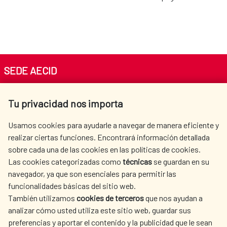
SEDE AECID
Av. Reyes Católicos 4 - 28040 Madrid
Tu privacidad nos importa
Tel. +34 900 20 30 54​​​​​​​
centro.informacion@aecid.es
Usamos cookies para ayudarle a navegar de manera eficiente y
realizar ciertas funciones. Encontrará información detallada
sobre cada una de las cookies en las políticas de cookies.
AECID
OÙ NOUS COOPÉRONS
Las cookies categorizadas como
técnicas
se guardan en su
L'ACTION HUMANITAIRE
SALLE DE PRESSE
navegador, ya que son esenciales para permitir las
ESPAGNOLE
funcionalidades básicas del sitio web.
CULTURE ET SCIENCE
BIBLIOTHÈQUE
También utilizamos
cookies de terceros
que nos ayudan a
analizar cómo usted utiliza este sitio web, guardar sus
preferencias y aportar el contenido y la publicidad que le sean