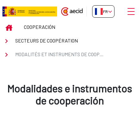
Saut au contenu principal
Ouvri
FR-FR
MODALITÉS ET INSTRUMENTS D
INICIO
COOPERACIÓN
SECTEURS DE COOPÉRATION
MODALITÉS ET INSTRUMENTS DE COOPÉRATION
Modalidades e instrumentos
de cooperación