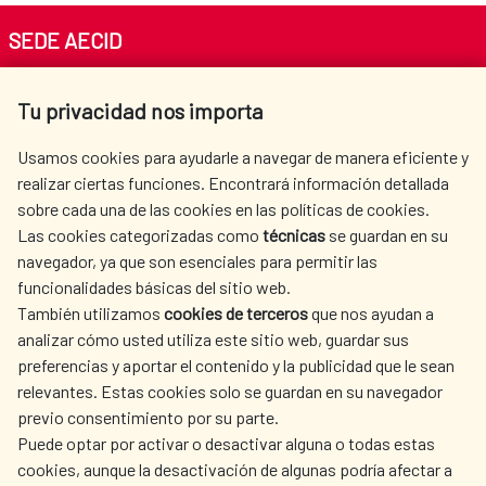
SEDE AECID
Av. Reyes Católicos 4 - 28040 Madrid
Tu privacidad nos importa
Tel. +34 900 20 30 54​​​​​​​
centro.informacion@aecid.es
Usamos cookies para ayudarle a navegar de manera eficiente y
realizar ciertas funciones. Encontrará información detallada
sobre cada una de las cookies en las políticas de cookies.
AECID
OÙ NOUS COOPÉRONS
Las cookies categorizadas como
técnicas
se guardan en su
L'ACTION HUMANITAIRE
SALLE DE PRESSE
navegador, ya que son esenciales para permitir las
ESPAGNOLE
funcionalidades básicas del sitio web.
CULTURE ET SCIENCE
BIBLIOTHÈQUE
También utilizamos
cookies de terceros
que nos ayudan a
analizar cómo usted utiliza este sitio web, guardar sus
preferencias y aportar el contenido y la publicidad que le sean
relevantes. Estas cookies solo se guardan en su navegador
previo consentimiento por su parte.
Puede optar por activar o desactivar alguna o todas estas
NOS RÉSEAUX SOCIAUX
cookies, aunque la desactivación de algunas podría afectar a