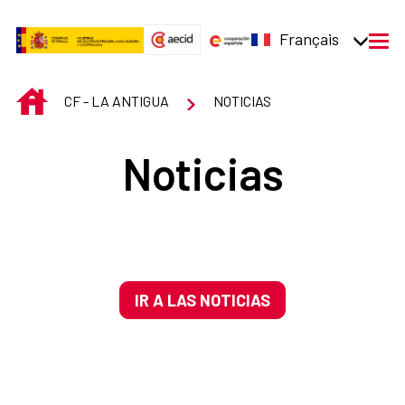
Saut au contenu principal
Français
men
INICIO
CF - LA ANTIGUA
NOTICIAS
Noticias
IR A LAS NOTICIAS