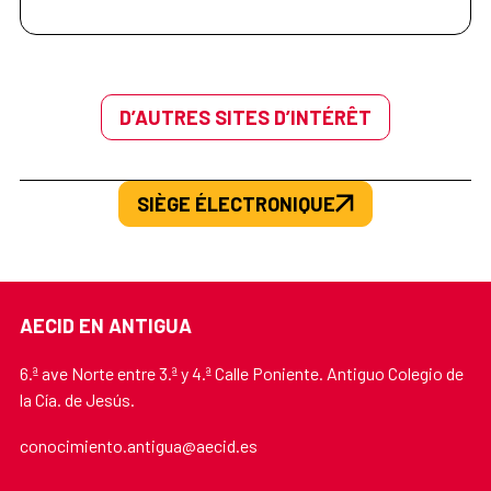
D’AUTRES SITES D’INTÉRÊT
SIÈGE ÉLECTRONIQUE
AECID EN ANTIGUA
6.ª ave Norte entre 3.ª y 4.ª Calle Poniente. Antiguo Colegio de
la Cía. de Jesús.
conocimiento.antigua@aecid.es