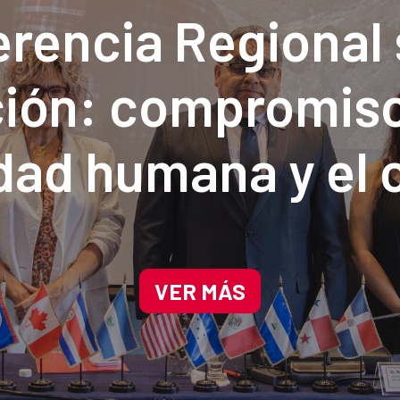
rencia Regional
ión: compromiso
dad humana y el
climático
VER MÁS