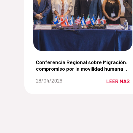
Conferencia Regional sobre Migración: c
Conferencia Regional sobre Migración:
compromiso por la movilidad humana y
el cambio climático
Fecha de la noticia::
28/04/2026
LEER MÁS