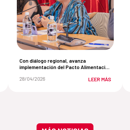
ompromiso por la movilidad humana y el cambio climático
Con diálogo regional, avanza implementación de
Con diálogo regional, avanza
implementación del Pacto Alimentación
Primero
Fecha de la noticia::
28/04/2026
LEER MÁS