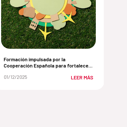
:
l Pacto Alimentación Primero:
Formación impulsada por la Cooperación Española para
Formación impulsada por la
Cooperación Española para fortalecer
la transición hacia un modelo de
Fecha de la noticia::
01/12/2025
LEER MÁS
consumo más sostenible