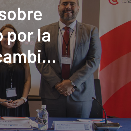
 sobre
 por la
 cambio