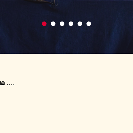
ua
....