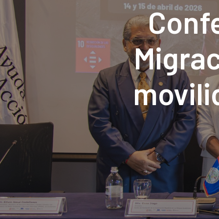
Confe
Migrac
movili