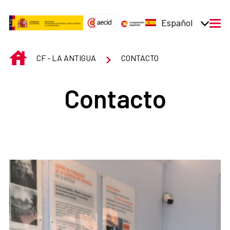
Saltar al contenido principal
Español
men
INICIO
CF - LA ANTIGUA
CONTACTO
Contacto