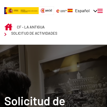
Saltar al contenido principal
Español
men
INICIO
CF - LA ANTIGUA
SOLICITUD DE ACTIVIDADES
Solicitud de