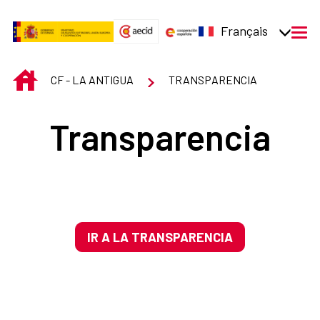
Saut au contenu principal
Français
men
INICIO
CF - LA ANTIGUA
TRANSPARENCIA
Transparencia
IR A LA TRANSPARENCIA