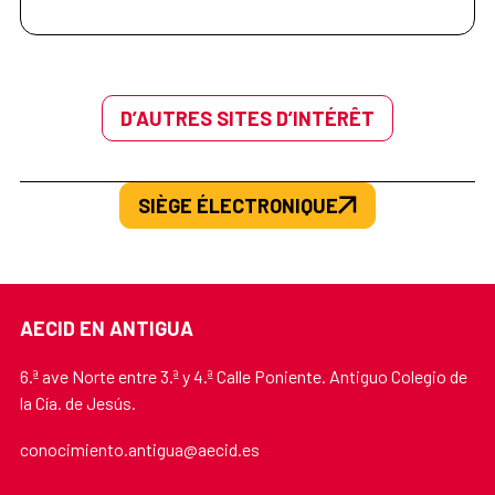
D’AUTRES SITES D’INTÉRÊT
SIÈGE ÉLECTRONIQUE
AECID EN ANTIGUA
6.ª ave Norte entre 3.ª y 4.ª Calle Poniente. Antiguo Colegio de
la Cía. de Jesús.
conocimiento.antigua@aecid.es