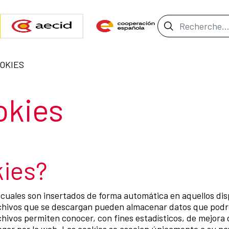
Barre de re
OOKIES
ección
okies
kies?
 cuales son insertados de forma automática en aquellos dis
archivos que se descargan pueden almacenar datos que podr
hivos permiten conocer, con fines estadísticos, de mejora d