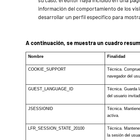
su caso, el editor haya incluido en una pág
información del comportamiento de los vis
desarrollar un perfil específico para mostr
A continuación, se muestra un cuadro resumen
Nombre
Finalidad
COOKIE_SUPPORT
Técnica. Comprueb
navegador del usu
GUEST_LANGUAGE_ID
Técnica. Guarda l
del usuario invitad
JSESSIONID
Técnica. Mantiene
activa.
LFR_SESSION_STATE_20100
Técnica. Mantener
la sesión del usua