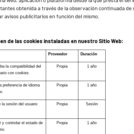
ina web, aplicación o plataforma desde la que presta el ser
itantes obtenida a través de la observación continuada de 
ar avisos publicitarios en función del mismo.
 de las cookies instaladas en nuestro Sitio Web:​​​
Proveedor
Duración
a la compatibilidad del
Propia
1 año
ario con cookies.
a preferencia de idioma
Propia
1 año
o.
 la sesión del usuario
Propia
Sesión
 y controlar el estado de
Propia
1 año
rio.