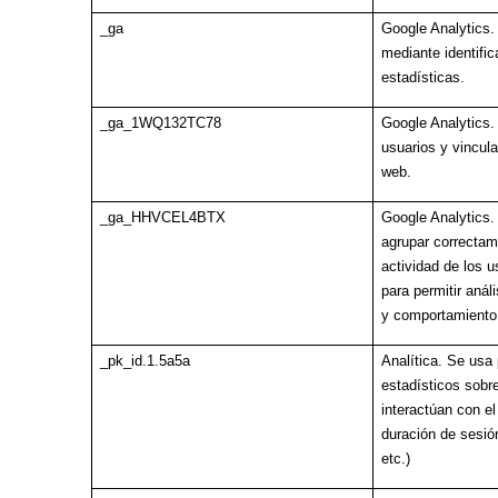
_ga
Google Analytics.
mediante identific
estadísticas.
_ga_1WQ132TC78
Google Analytics.
usuarios y vincula
web.
_ga_HHVCEL4BTX
Google Analytics
agrupar correctam
actividad de los u
para permitir análi
y comportamiento 
_pk_id.1.5a5a
Analítica. Se usa
estadísticos sobr
interactúan con el 
duración de sesión
etc.)