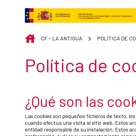
Saut au contenu principal
INICIO
CF - LA ANTIGUA
POLÍTICA DE C
Título de la s
Política de co
¿Qué son las coo
Las cookies son pequeños ficheros de texto, los
cuando efectúa una visita al sitio web. Estos 
entidad responsable de su instalación. Estos arc