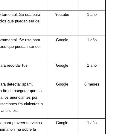
ortamental. Se usa para
Youtube
1 año
cios que puedan ser de
ortamental. Se usa para
Google
1 año
cios que puedan ser de
ara recordar tus
Google
1 año
ara detectar spam,
Google
6 meses
a fin de asegurar que no
 a los anunciantes por
eracciones fraudulentas o
s anuncios.
sa para proveer servicios
Google
1 año
ción anónima sobre la