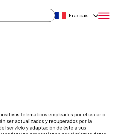
cherche
Français
menú móvil a
positivos telemáticos empleados por el usuario
án ser actualizados y recuperados por la
el servicio y adaptación de éste a sus