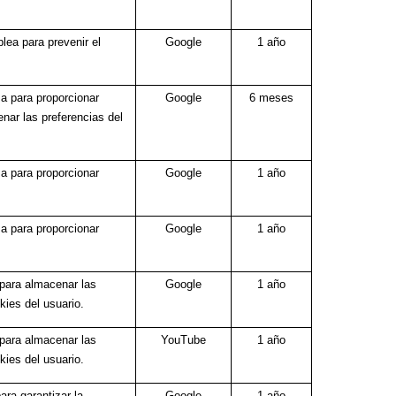
lea para prevenir el
Google
1 año
sa para proporcionar
Google
6 meses
nar las preferencias del
sa para proporcionar
Google
1 año
sa para proporcionar
Google
1 año
 para almacenar las
Google
1 año
kies del usuario.
 para almacenar las
YouTube
1 año
kies del usuario.
ara garantizar la
Google
1 año