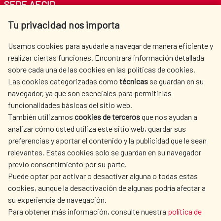
SEDE AECID
Nacionalidades
Tu privacidad nos importa
Av. Reyes Católicos 4 - 28040 Madrid
España.
Tel. +34 900 20 30 54​​​​​​​
Usamos cookies para ayudarle a navegar de manera eficiente y
Unión Europea (excepto España):
centro.informacion@aecid.es
realizar ciertas funciones. Encontrará información detallada
Alemania, Bélgica, Croacia,
sobre cada una de las cookies en las políticas de cookies.
Dinamarca, Francia, Irlanda, Letonia,
Las cookies categorizadas como
técnicas
se guardan en su
Luxemburgo, Países Bajos, Suecia,
LA AECID
DÓNDE COOPERAMOS
navegador, ya que son esenciales para permitir las
Bulgaria, Eslovaquia, Estonia, Grecia,
ACCIÓN HUMANITARIA
SALA DE PRENSA
funcionalidades básicas del sitio web.
Malta, Polonia, República Checa,
CULTURA Y CIENCIA
BIBLIOTECA
También utilizamos
cookies de terceros
que nos ayudan a
Austria, Chipre, Eslovenia, Finlandia,
analizar cómo usted utiliza este sitio web, guardar sus
Hungría, Italia, Lituania, Portugal y
preferencias y aportar el contenido y la publicidad que le sean
Rumanía.
relevantes. Estas cookies solo se guardan en su navegador
Iberoamérica: Argentina, Bolivia,
previo consentimiento por su parte.
Brasil, Chile, Colombia, Costa Rica,
Puede optar por activar o desactivar alguna o todas estas
Cuba, Ecuador, El Salvador,
NUESTRAS REDES SOCIALES
cookies, aunque la desactivación de algunas podría afectar a
Guatemala, Honduras, México,
su experiencia de navegación.
Nicaragua, Panamá, Paraguay, Perú,
Para obtener más información, consulte nuestra
política de
República Dominicana, Uruguay y