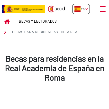
Saltar al contenido principal
Abrir
ES-ES
Becas para residencias en la R
INICIO
BECAS Y LECTORADOS
BECAS PARA RESIDENCIAS EN LA REAL ACADEMIA DE ESPAÑA EN ROMA
Becas para residencias en la
Real Academia de España en
Roma