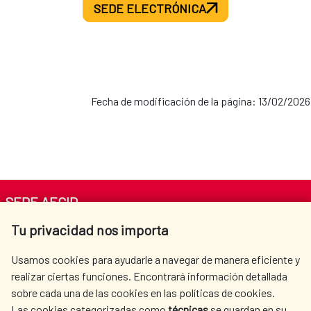
SEDE ELECTRÓNICA
Fecha de modificación de la página: 13/02/2026
SEDE AECID
Tu privacidad nos importa
Av. Reyes Católicos 4 - 28040 Madrid
Tel. +34 900 20 30 54​​​​​​​
Usamos cookies para ayudarle a navegar de manera eficiente y
centro.informacion@aecid.es
realizar ciertas funciones. Encontrará información detallada
sobre cada una de las cookies en las políticas de cookies.
Las cookies categorizadas como
técnicas
se guardan en su