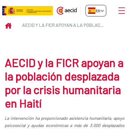
Saltar al contenido principal
Abrir
ES-ES
AECID y la FICR apoyan a la pobla
INICIO
AECID Y LA FICR APOYAN A LA POBLACIÓN DESPLAZADA POR LA CRISIS HUMANITARIA EN HAITÍ
AECID y la FICR apoyan a
la población desplazada
por la crisis humanitaria
en Haití
La intervención ha proporcionado asistencia humanitaria, apoyo
psicosocial y ayudas económicas a más de 3.000 desplazados