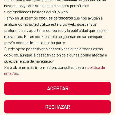
LA AECID
DÓNDE COOPERAMOS
navegador, ya que son esenciales para permitir las
ACCIÓN HUMANITARIA
SALA DE PRENSA
funcionalidades básicas del sitio web.
CULTURA Y CIENCIA
BIBLIOTECA
También utilizamos
cookies de terceros
que nos ayudan a
analizar cómo usted utiliza este sitio web, guardar sus
preferencias y aportar el contenido y la publicidad que le sean
relevantes. Estas cookies solo se guardan en su navegador
previo consentimiento por su parte.
Puede optar por activar o desactivar alguna o todas estas
NUESTRAS REDES SOCIALES
cookies, aunque la desactivación de algunas podría afectar a
su experiencia de navegación.
Para obtener más información, consulte nuestra
política de
cookies
.
ACEPTAR
AVISO LEGAL
PROTECCIÓN DE DATOS
POLÍTICA DE COOKIES
GUÍA DE NAVEGACIÓN
RECHAZAR
ACCESIBILIDAD
MAPA WEB