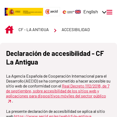
Skip to Main Content
English
men
INICIO
CF - LA ANTIGUA
ACCESIBILIDAD
Declaración de accesibilidad - CF
La Antigua
La Agencia Española de Cooperación Internacional para el
Desarrollo (AECID) se ha comprometido a hacer accesible su
sitio web de conformidad con el
Real Decreto 1112/2018, de 7
de septiembre, sobre accesibilidad de los sitios web y
aplicaciones para dispositivos móviles del sector público
.
La presente declaración de accesibilidad se aplica al sitio
web
https://www.aecid.es/es/web/cf-la-antigua