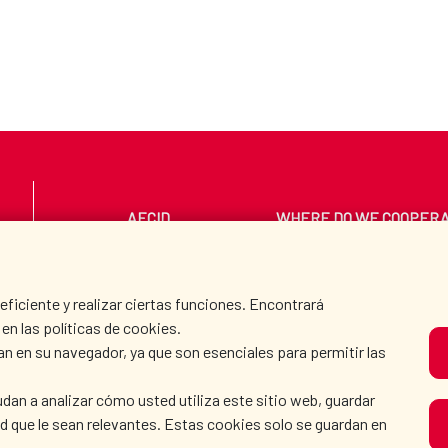
AECID
WHERE DO WE COOPER
PRESS ROOM
CULTURE AND SCIEN
iciente y realizar ciertas funciones. Encontrará
en las políticas de cookies.
an en su navegador, ya que son esenciales para permitir las
O
dan a analizar cómo usted utiliza este sitio web, guardar
dad que le sean relevantes. Estas cookies solo se guardan en