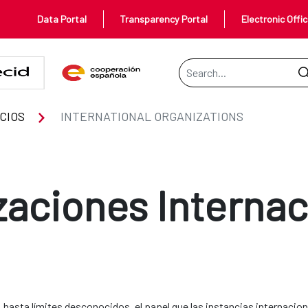
Data Portal
Transparency Portal
Electronic Offi
Search Bar
S
CIOS
INTERNATIONAL ORGANIZATIONS
zaciones Internac
 hasta límites desconocidos, el papel que las instancias internacion