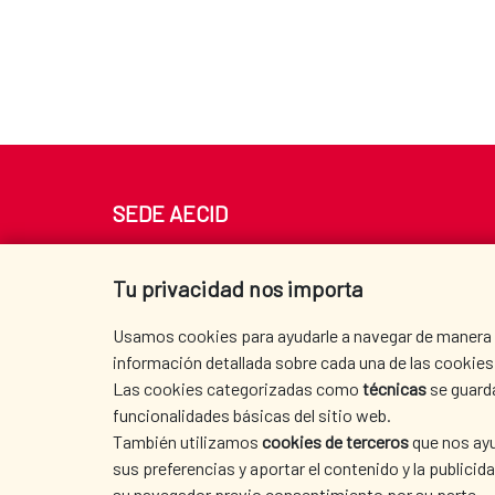
SEDE AECID
Av. Reyes Católicos 4 - 28040 Madrid
Tel. +34 900 20 30 54​​​​​​​
Tu privacidad nos importa
centro.informacion@aecid.es
Usamos cookies para ayudarle a navegar de manera ef
información detallada sobre cada una de las cookies 
Las cookies categorizadas como
técnicas
se guard
funcionalidades básicas del sitio web.
También utilizamos
cookies de terceros
que nos ayu
sus preferencias y aportar el contenido y la publici
su navegador previo consentimiento por su parte.