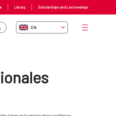
ce
Library
Scholarships and Lectoreships
EN-GB
Open menu
ionales
ales tienen en la gestión de los problemas