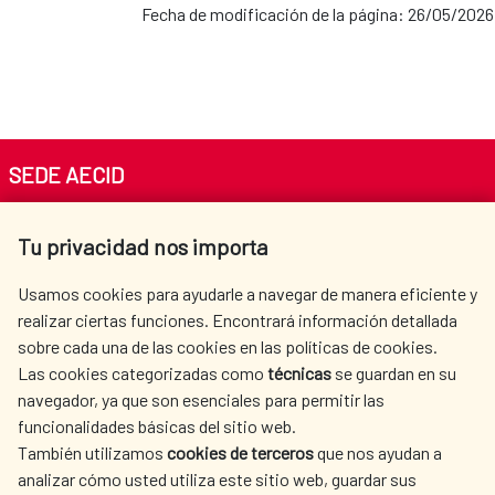
Fecha de modificación de la página: 26/05/2026
SEDE AECID
Av. Reyes Católicos 4 - 28040 Madrid
Tu privacidad nos importa
Tel. +34 900 20 30 54​​​​​​​
centro.informacion@aecid.es
Usamos cookies para ayudarle a navegar de manera eficiente y
realizar ciertas funciones. Encontrará información detallada
sobre cada una de las cookies en las políticas de cookies.
AECID
WHERE DO WE COOPERATE?
Las cookies categorizadas como
técnicas
se guardan en su
SPANISH HUMANITARIAN
PRESS ROOM
navegador, ya que son esenciales para permitir las
ACTION
funcionalidades básicas del sitio web.
CULTURE AND SCIENCE
LIBRARY
También utilizamos
cookies de terceros
que nos ayudan a
analizar cómo usted utiliza este sitio web, guardar sus