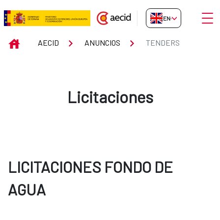
Skip to Main Content
Open
EN-GB
Tenders
INICIO
AECID
ANUNCIOS
TENDERS
Licitaciones
LICITACIONES FONDO DE
AGUA