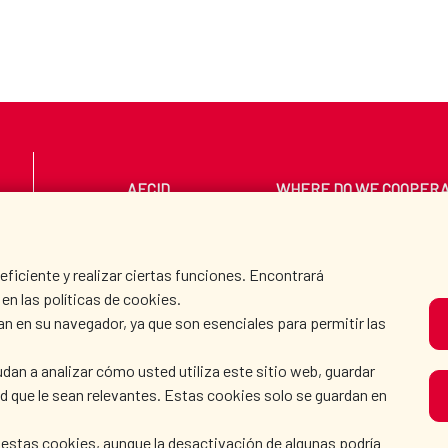
AECID
WHERE DO WE COOPER
PRESS ROOM
CULTURE AND SCIEN
iciente y realizar ciertas funciones. Encontrará
en las políticas de cookies.
an en su navegador, ya que son esenciales para permitir las
O
dan a analizar cómo usted utiliza este sitio web, guardar
dad que le sean relevantes. Estas cookies solo se guardan en
 estas cookies, aunque la desactivación de algunas podría