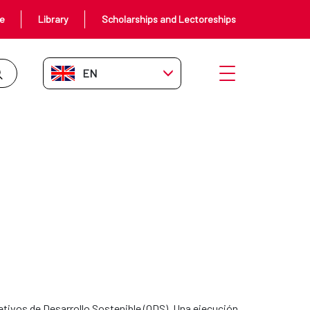
ce
Library
Scholarships and Lectoreships
EN-GB
Open menu
etivos de Desarrollo Sostenible (ODS). Una ejecución