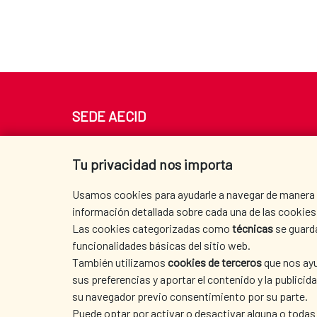
SEDE AECID
Av. Reyes Católicos 4 - 28040 Madrid
Tel. +34 900 20 30 54​​​​​​​
Tu privacidad nos importa
centro.informacion@aecid.es
Usamos cookies para ayudarle a navegar de manera ef
información detallada sobre cada una de las cookies 
Las cookies categorizadas como
técnicas
se guard
funcionalidades básicas del sitio web.
También utilizamos
cookies de terceros
que nos ayu
sus preferencias y aportar el contenido y la publici
su navegador previo consentimiento por su parte.
Puede optar por activar o desactivar alguna o todas