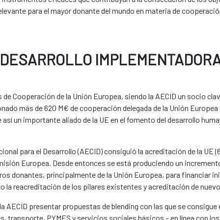
levante para el mayor donante del mundo en materia de cooperación 
E DESARROLLO IMPLEMENTADOR
s de Cooperación de la Unión Europea, siendo la AECID un socio cla
ionado más de 620 M€ de cooperación delegada de la Unión Europea
 así un importante aliado de la UE en el fomento del desarrollo human
onal para el Desarrollo (AECID) consiguió la acreditación de la UE (6
omisión Europea. Desde entonces se está produciendo un increment
ros donantes, principalmente de la Unión Europea, para financiar inic
jo la reacreditación de los pilares existentes y acreditación de nuevo
 a la AECID presentar propuestas de blending con las que se consigu
, transporte, PYMES y servicios sociales básicos – en línea con los 