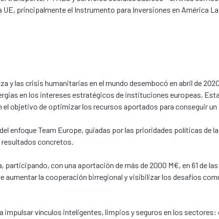
la UE, principalmente el Instrumento para Inversiones en América Lati
reza y las crisis humanitarias en el mundo desembocó en abril de 20
inergias en los intereses estratégicos de instituciones europeas, 
on el objetivo de optimizar los recursos aportados para conseguir un
 del enfoque Team Europe, guiadas por las prioridades políticas de 
 resultados concretos.
participando, con una aportación de más de 2000 M€, en 61 de las 1
 aumentar la cooperación birregional y visibilizar los desafíos co
impulsar vínculos inteligentes, limpios y seguros en los sectores: di