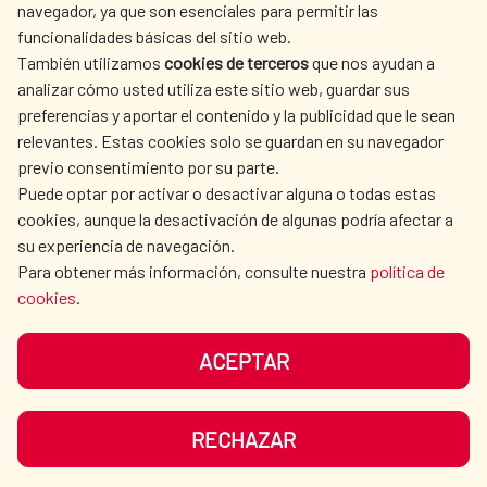
navegador, ya que son esenciales para permitir las
ACTION
funcionalidades básicas del sitio web.
CULTURE AND SCIENCE
LIBRARY
También utilizamos
cookies de terceros
que nos ayudan a
analizar cómo usted utiliza este sitio web, guardar sus
preferencias y aportar el contenido y la publicidad que le sean
relevantes. Estas cookies solo se guardan en su navegador
previo consentimiento por su parte.
Puede optar por activar o desactivar alguna o todas estas
OUR SOCIAL MEDIA
cookies, aunque la desactivación de algunas podría afectar a
su experiencia de navegación.
Para obtener más información, consulte nuestra
política de
cookies
.
ACEPTAR
TERMS OF USE
DATA PROTECTION
COOKIE POLICY
BROWSING GUIDE
RECHAZAR
ACCESSIBILITY
SITEMAP