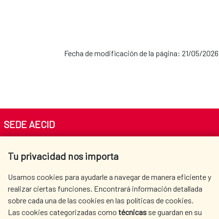
Fecha de modificación de la página: 21/05/2026
SEDE AECID
Av. Reyes Católicos 4 - 28040 Madrid
Tu privacidad nos importa
Tel. +34 900 20 30 54​​​​​​​
centro.informacion@aecid.es
Usamos cookies para ayudarle a navegar de manera eficiente y
realizar ciertas funciones. Encontrará información detallada
sobre cada una de las cookies en las políticas de cookies.
AECID
WHERE DO WE COOPERATE?
Las cookies categorizadas como
técnicas
se guardan en su
SPANISH HUMANITARIAN
PRESS ROOM