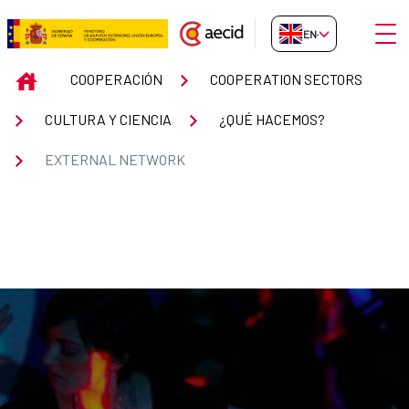
Skip to Main Content
Open
EN-GB
EXTERNAL NETWORK
INICIO
COOPERACIÓN
COOPERATION SECTORS
CULTURA Y CIENCIA
¿QUÉ HACEMOS?
EXTERNAL NETWORK