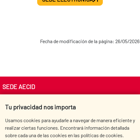
Fecha de modificación de la página: 26/05/2026
SEDE AECID
Av. Reyes Católicos 4 - 28040 Madrid
Tu privacidad nos importa
Tel. +34 900 20 30 54​​​​​​​
centro.informacion@aecid.es
Usamos cookies para ayudarle a navegar de manera eficiente y
realizar ciertas funciones. Encontrará información detallada
sobre cada una de las cookies en las políticas de cookies.
AECID
WHERE DO WE COOPERATE?