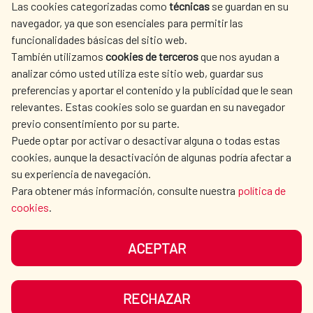
Las cookies categorizadas como
técnicas
se guardan en su
SPANISH HUMANITARIAN
PRESS ROOM
navegador, ya que son esenciales para permitir las
ACTION
funcionalidades básicas del sitio web.
CULTURE AND SCIENCE
LIBRARY
También utilizamos
cookies de terceros
que nos ayudan a
analizar cómo usted utiliza este sitio web, guardar sus
preferencias y aportar el contenido y la publicidad que le sean
relevantes. Estas cookies solo se guardan en su navegador
previo consentimiento por su parte.
Puede optar por activar o desactivar alguna o todas estas
OUR SOCIAL MEDIA
cookies, aunque la desactivación de algunas podría afectar a
su experiencia de navegación.
Para obtener más información, consulte nuestra
política de
cookies
.
ACEPTAR
TERMS OF USE
DATA PROTECTION
COOKIE POLICY
BROWSING GUIDE
RECHAZAR
ACCESSIBILITY
SITEMAP