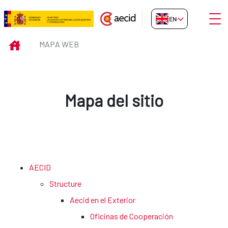
Skip to Main Content
Open
EN-GB
Mapa web
INICIO
MAPA WEB
Mapa del sitio
AECID
Structure
Aecid en el Exterior
Oficinas de Cooperación