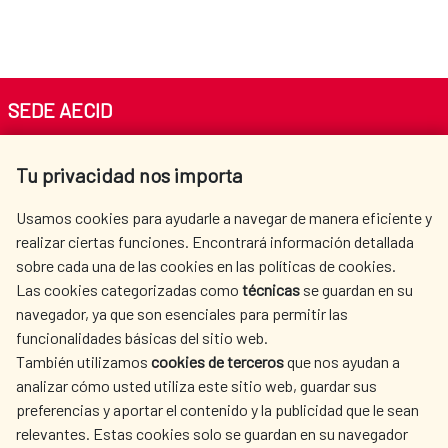
SEDE AECID
Av. Reyes Católicos 4 - 28040 Madrid
Tu privacidad nos importa
Tel. +34 900 20 30 54​​​​​​​
centro.informacion@aecid.es
Usamos cookies para ayudarle a navegar de manera eficiente y
realizar ciertas funciones. Encontrará información detallada
sobre cada una de las cookies en las políticas de cookies.
AECID
WHERE DO WE COOPERATE?
Las cookies categorizadas como
técnicas
se guardan en su
SPANISH HUMANITARIAN
PRESS ROOM
navegador, ya que son esenciales para permitir las
ACTION
funcionalidades básicas del sitio web.
CULTURE AND SCIENCE
LIBRARY
También utilizamos
cookies de terceros
que nos ayudan a
analizar cómo usted utiliza este sitio web, guardar sus
preferencias y aportar el contenido y la publicidad que le sean
relevantes. Estas cookies solo se guardan en su navegador