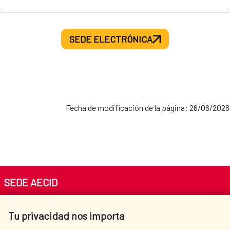
SEDE ELECTRÓNICA
Fecha de modificación de la página: 26/06/2026
SEDE AECID
Av. Reyes Católicos 4 - 28040 Madrid
Tu privacidad nos importa
Tel. +34 900 20 30 54​​​​​​​
centro.informacion@aecid.es