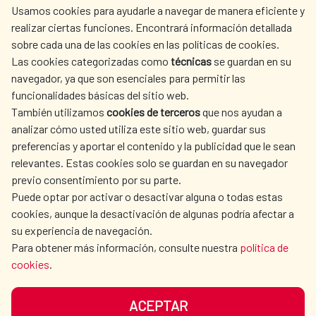
Usamos cookies para ayudarle a navegar de manera eficiente y
realizar ciertas funciones. Encontrará información detallada
sobre cada una de las cookies en las políticas de cookies.
AECID
WHERE DO WE COOPERATE?
Las cookies categorizadas como
técnicas
se guardan en su
SPANISH HUMANITARIAN
PRESS ROOM
navegador, ya que son esenciales para permitir las
ACTION
funcionalidades básicas del sitio web.
CULTURE AND SCIENCE
LIBRARY
También utilizamos
cookies de terceros
que nos ayudan a
analizar cómo usted utiliza este sitio web, guardar sus
preferencias y aportar el contenido y la publicidad que le sean
relevantes. Estas cookies solo se guardan en su navegador
previo consentimiento por su parte.
Puede optar por activar o desactivar alguna o todas estas
OUR SOCIAL MEDIA
cookies, aunque la desactivación de algunas podría afectar a
su experiencia de navegación.
Para obtener más información, consulte nuestra
política de
cookies
.
ACEPTAR
TERMS OF USE
DATA PROTECTION