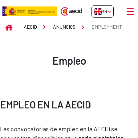
Skip to Main Content
Open
EN-GB
Employment
INICIO
AECID
ANUNCIOS
EMPLOYMENT
Empleo
EMPLEO EN LA AECID
Las convocatorias de empleo en la AECID se