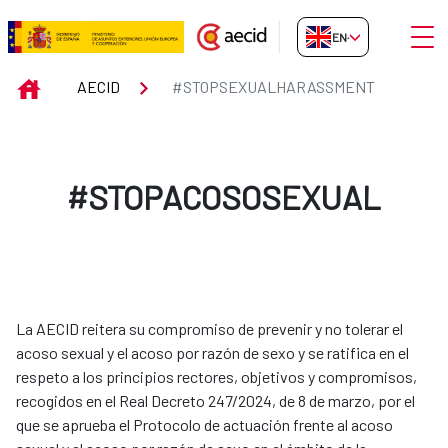
Skip to Main Content
Open
EN-GB
#STOPSEXUALHARASSMENT
INICIO
AECID
#STOPSEXUALHARASSMENT
#STOPACOSOSEXUAL
La AECID reitera su compromiso de prevenir y no tolerar el
acoso sexual y el acoso por razón de sexo y se ratifica en el
respeto a los principios rectores, objetivos y compromisos,
recogidos en el Real Decreto 247/2024, de 8 de marzo, por el
que se aprueba el Protocolo de actuación frente al acoso