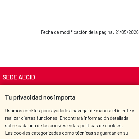
Fecha de modificación de la página: 21/05/2026
SEDE AECID
Av. Reyes Católicos 4 - 28040 Madrid
Tu privacidad nos importa
Tel. +34 900 20 30 54​​​​​​​
centro.informacion@aecid.es
Usamos cookies para ayudarle a navegar de manera eficiente y
realizar ciertas funciones. Encontrará información detallada
sobre cada una de las cookies en las políticas de cookies.
AECID
WHERE DO WE COOPERATE?
Las cookies categorizadas como
técnicas
se guardan en su
SPANISH HUMANITARIAN
PRESS ROOM