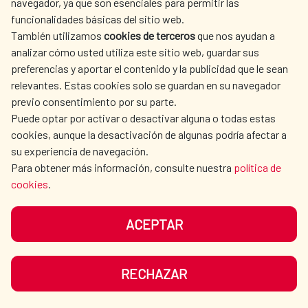
navegador, ya que son esenciales para permitir las
ACTION
funcionalidades básicas del sitio web.
CULTURE AND SCIENCE
LIBRARY
También utilizamos
cookies de terceros
que nos ayudan a
analizar cómo usted utiliza este sitio web, guardar sus
preferencias y aportar el contenido y la publicidad que le sean
relevantes. Estas cookies solo se guardan en su navegador
previo consentimiento por su parte.
Puede optar por activar o desactivar alguna o todas estas
OUR SOCIAL MEDIA
cookies, aunque la desactivación de algunas podría afectar a
su experiencia de navegación.
Para obtener más información, consulte nuestra
política de
cookies
.
ACEPTAR
TERMS OF USE
DATA PROTECTION
COOKIE POLICY
BROWSING GUIDE
RECHAZAR
ACCESSIBILITY
SITEMAP