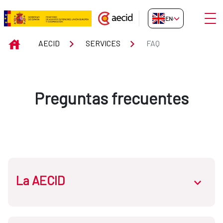
Skip to Main Content
Open
EN-GB
FAQ
INICIO
AECID
SERVICES
FAQ
Preguntas frecuentes
La AECID
abrir.des