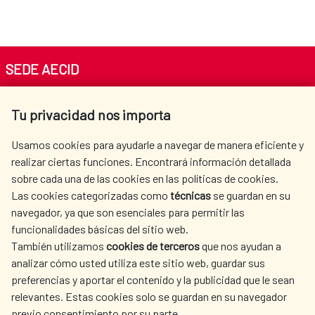
SEDE AECID
Av. Reyes Católicos 4 - 28040 Madrid
Tu privacidad nos importa
Tel. +34 900 20 30 54​​​​​​​
centro.informacion@aecid.es
Usamos cookies para ayudarle a navegar de manera eficiente y
realizar ciertas funciones. Encontrará información detallada
sobre cada una de las cookies en las políticas de cookies.
AECID
WHERE DO WE COOPERATE?
Las cookies categorizadas como
técnicas
se guardan en su
SPANISH HUMANITARIAN
PRESS ROOM
navegador, ya que son esenciales para permitir las
ACTION
funcionalidades básicas del sitio web.
CULTURE AND SCIENCE
LIBRARY
También utilizamos
cookies de terceros
que nos ayudan a
analizar cómo usted utiliza este sitio web, guardar sus
preferencias y aportar el contenido y la publicidad que le sean
relevantes. Estas cookies solo se guardan en su navegador
previo consentimiento por su parte.