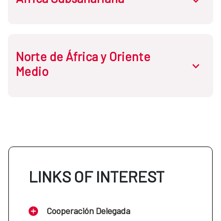
Norte de África y Oriente
Cabo Verde
abrir.des
Medio
Etiopía
Guinea Ecuatorial
Egipto
Mali
Jordania
LINKS OF INTEREST
Mozambique
Líbano
Cooperación Delegada