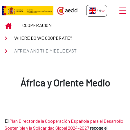
Skip to Main Content
Open
EN-GB
AFRICA AND THE MIDDLE EAST
INICIO
COOPERACIÓN
WHERE DO WE COOPERATE?
AFRICA AND THE MIDDLE EAST
África y Oriente Medio
El
Plan Director de la Cooperación Española para el Desarrollo
Sostenible y la Solidaridad Global 2024-2027
recoge el