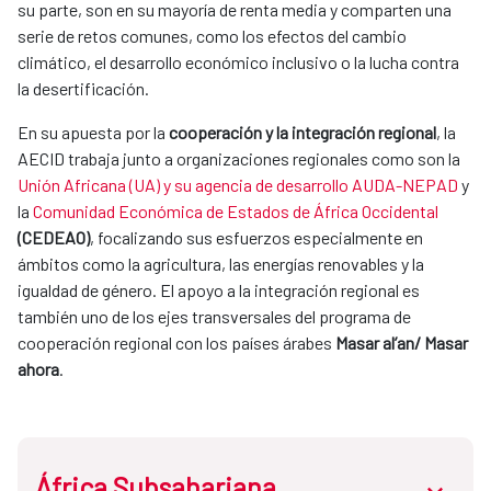
su parte, son en su mayoría de renta media y comparten una
serie de retos comunes, como los efectos del cambio
climático, el desarrollo económico inclusivo o la lucha contra
la desertificación.
En su apuesta por la
cooperación y la integración regional
, la
AECID trabaja junto a organizaciones regionales como son la
Unión Africana (UA) y su agencia de desarrollo AUDA-NEPAD
y
la
Comunidad Económica de Estados de África Occidental
(CEDEAO)
, focalizando sus esfuerzos especialmente en
ámbitos como la agricultura, las energías renovables y la
igualdad de género. El apoyo a la integración regional es
también uno de los ejes transversales del programa de
cooperación regional con los países árabes
Masar al’an/ Masar
ahora
.
África Subsahariana
abrir.des