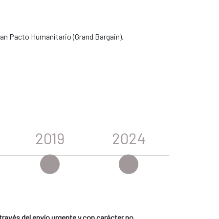
ran Pacto Humanitario (Grand Bargain).
2019
2024
ravés del envío urgente y con carácter no