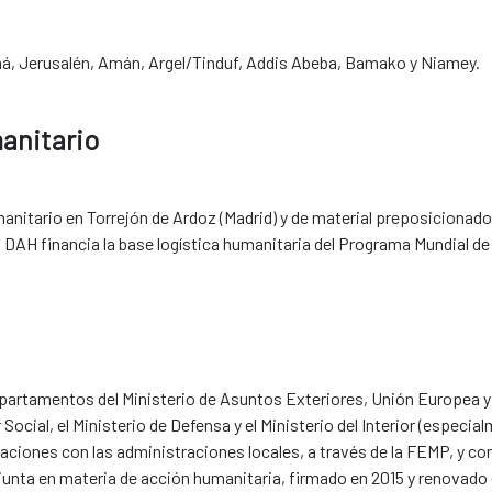
, Jerusalén, Amán, Argel/Tinduf, Addis Abeba, Bamako y Niamey.
manitario
manitario en Torrejón de Ardoz (Madrid) y de material preposicionad
H financia la base logística humanitaria del Programa Mundial de Alim
epartamentos del Ministerio de Asuntos Exteriores, Unión Europea y
ocial, el Ministerio de Defensa y el Ministerio del Interior (especi
ciones con las administraciones locales, a través de la FEMP, y co
nta en materia de acción humanitaria, firmado en 2015 y renovado e