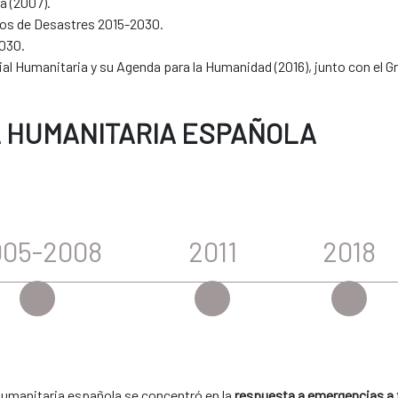
a (2007).
gos de Desastres 2015-2030.
2030.
 Humanitaria y su Agenda para la Humanidad (2016), junto con el G
A HUMANITARIA ESPAÑOLA
005-2008
2011
2018
 Humanitaria española se concentró en la
respuesta a emergencias a t