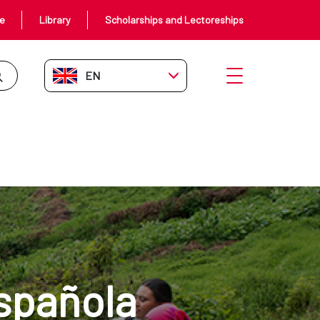
ce
Library
Scholarships and Lectoreships
EN-GB
Open menu
spañola