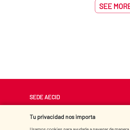
SEE MORE
SEDE AECID
Av. Reyes Católicos 4 - 28040 Madrid
Tel. +34 900 20 30 54​​​​​​​
Tu privacidad nos importa
centro.informacion@aecid.es
Usamos cookies para ayudarle a navegar de manera ef