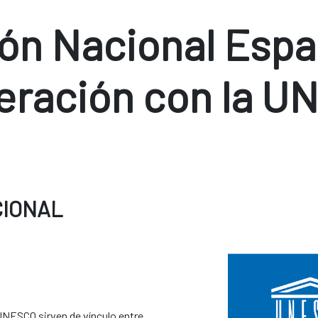
ón Nacional Espa
eración con la U
CIONAL
NESCO sirven de vínculo entre