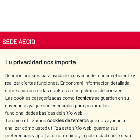
SEDE AECID
Av. Reyes Católicos 4 - 28040 Madrid
Tu privacidad nos importa
Tel. +34 900 20 30 54​​​​​​​
centro.informacion@aecid.es
Usamos cookies para ayudarle a navegar de manera eficiente y
realizar ciertas funciones. Encontrará información detallada
sobre cada una de las cookies en las políticas de cookies.
AECID
WHERE DO WE COOPERATE?
Las cookies categorizadas como
técnicas
se guardan en su
SPANISH HUMANITARIAN
PRESS ROOM
navegador, ya que son esenciales para permitir las
ACTION
funcionalidades básicas del sitio web.
CULTURE AND SCIENCE
LIBRARY
También utilizamos
cookies de terceros
que nos ayudan a
analizar cómo usted utiliza este sitio web, guardar sus
preferencias y aportar el contenido y la publicidad que le sean