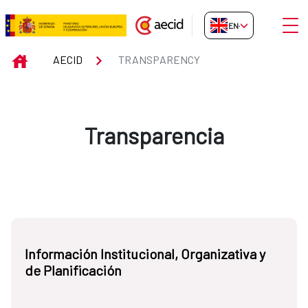
Skip to Main Content
Open
EN-GB
Transparency
INICIO
AECID
TRANSPARENCY
Transparencia
Información Institucional, Organizativa y
de Planificación