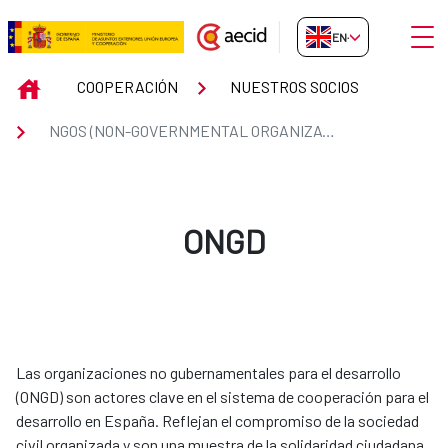
Skip to Main Content
Open
EN-GB
NGOS (NON-GOVERNMENTAL OR
INICIO
COOPERACIÓN
NUESTROS SOCIOS
NGOS (NON-GOVERNMENTAL ORGANIZATIONS)
ONGD
Las organizaciones no gubernamentales para el desarrollo
(ONGD) son actores clave en el sistema de cooperación para el
desarrollo en España. Reflejan el compromiso de la sociedad
civil organizada y son una muestra de la solidaridad ciudadana.