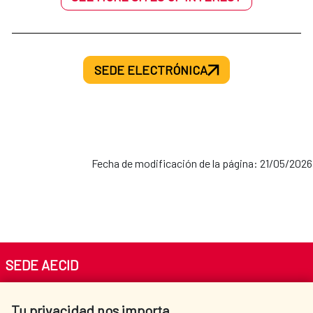
SEDE ELECTRÓNICA
Fecha de modificación de la página: 21/05/2026
SEDE AECID
Av. Reyes Católicos 4 - 28040 Madrid
Tu privacidad nos importa
Tel. +34 900 20 30 54​​​​​​​