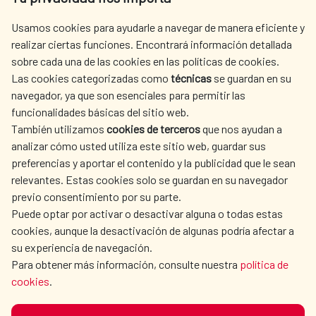
centro.informacion@aecid.es
Usamos cookies para ayudarle a navegar de manera eficiente y
realizar ciertas funciones. Encontrará información detallada
sobre cada una de las cookies en las políticas de cookies.
AECID
WHERE DO WE COOPERATE?
Las cookies categorizadas como
técnicas
se guardan en su
SPANISH HUMANITARIAN
PRESS ROOM
navegador, ya que son esenciales para permitir las
ACTION
funcionalidades básicas del sitio web.
CULTURE AND SCIENCE
LIBRARY
También utilizamos
cookies de terceros
que nos ayudan a
analizar cómo usted utiliza este sitio web, guardar sus
preferencias y aportar el contenido y la publicidad que le sean
relevantes. Estas cookies solo se guardan en su navegador
previo consentimiento por su parte.
Puede optar por activar o desactivar alguna o todas estas
OUR SOCIAL MEDIA
cookies, aunque la desactivación de algunas podría afectar a
su experiencia de navegación.
Para obtener más información, consulte nuestra
política de
cookies
.