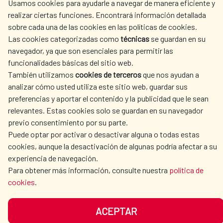
Usamos cookies para ayudarle a navegar de manera eficiente y
ACTION
realizar ciertas funciones. Encontrará información detallada
sobre cada una de las cookies en las políticas de cookies.
CULTURE AND SCIENCE
LIBRARY
Las cookies categorizadas como
técnicas
se guardan en su
navegador, ya que son esenciales para permitir las
funcionalidades básicas del sitio web.
También utilizamos
cookies de terceros
que nos ayudan a
analizar cómo usted utiliza este sitio web, guardar sus
OUR SOCIAL MEDIA
preferencias y aportar el contenido y la publicidad que le sean
relevantes. Estas cookies solo se guardan en su navegador
previo consentimiento por su parte.
Puede optar por activar o desactivar alguna o todas estas
cookies, aunque la desactivación de algunas podría afectar a su
experiencia de navegación.
TERMS OF USE
DATA PROTECTION
Para obtener más información, consulte nuestra
política de
cookies
.
COOKIE POLICY
BROWSING GUIDE
ACCESSIBILITY
SITEMAP
ACEPTAR