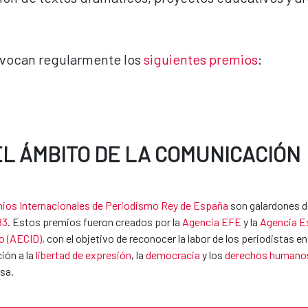
onvocan regularmente los
siguientes premios
:
EL ÁMBITO DE LA COMUNICACIÓN
ios Internacionales de Periodismo Rey de España
son galardones d
83
. Estos premios fueron creados por la
Agencia EFE
y la
Agencia Es
o (AECID)
, con el objetivo de reconocer la labor de los periodistas
ión a la
libertad de expresión
, la
democracia
y los
derechos humano
sa.