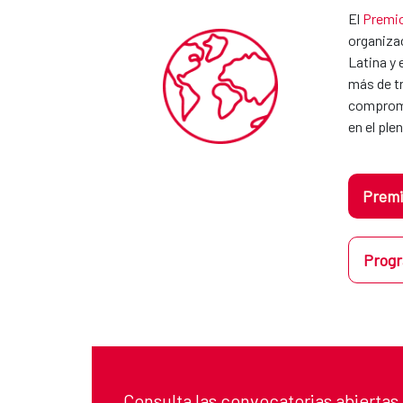
El
Premio
organizac
Latina y 
más de tr
compromis
en el pl
Premi
Progr
Consulta las convocatorias abiertas