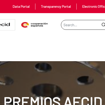
Data Portal
Transparency Portal
Electronic Offi
Search Bar
PREMIOS AECID