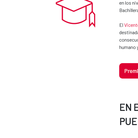
en los ni
Bachiller
El
Vicent
destinada
consecuci
humano y
Premi
EN 
PUE