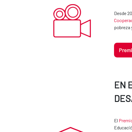
Desde 201
Cooperac
pobreza y
Premi
EN 
DES
El
Premio
Educació