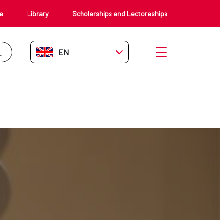
ce
Library
Scholarships and Lectoreships
EN-GB
Open menu