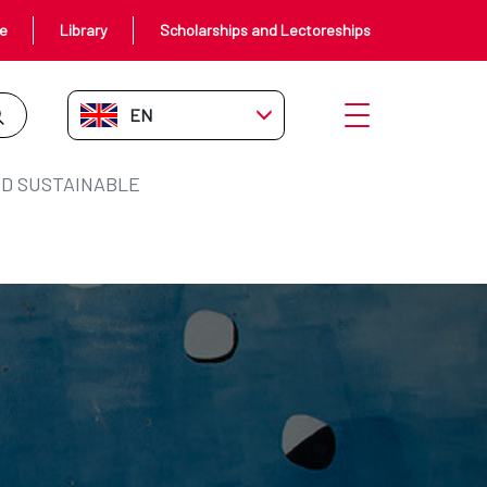
ce
Library
Scholarships and Lectoreships
EN-GB
Open menu
D SUSTAINABLE