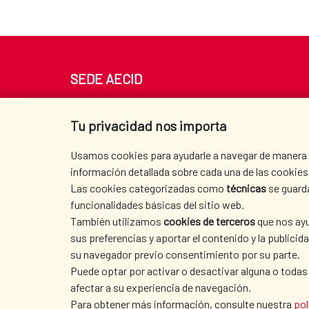
SEDE AECID
Av. Reyes Católicos 4 - 28040 Madrid
Tel. +34 900 20 30 54​​​​​​​
Tu privacidad nos importa
centro.informacion@aecid.es
Usamos cookies para ayudarle a navegar de manera ef
información detallada sobre cada una de las cookies 
Las cookies categorizadas como
técnicas
se guard
funcionalidades básicas del sitio web.
También utilizamos
cookies de terceros
que nos ayu
sus preferencias y aportar el contenido y la publici
su navegador previo consentimiento por su parte.
Puede optar por activar o desactivar alguna o todas
afectar a su experiencia de navegación.
TERMS OF USE
|
DATA PROTECTION
|
COO
Para obtener más información, consulte nuestra
pol