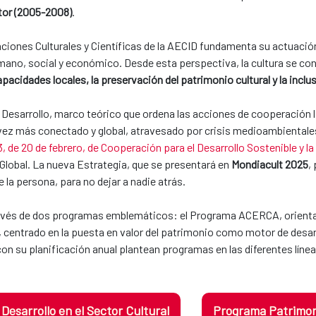
ctor (2005-2008)
.
aciones Culturales y Científicas de la AECID fundamenta su actuació
umano, social y económico. Desde esta perspectiva, la cultura se co
pacidades locales, la preservación del patrimonio cultural y la inclu
 Desarrollo, marco teórico que ordena las acciones de cooperación l
z más conectado y global, atravesado por crisis medioambientales y
, de 20 de febrero, de Cooperación para el Desarrollo Sostenible y la
 Global. La nueva Estrategia, que se presentará en
Mondiacult 2025
,
e la persona, para no dejar a nadie atrás.
 través de dos programas emblemáticos: el Programa ACERCA, orientad
o, centrado en la puesta en valor del patrimonio como motor de desarr
con su planificación anual plantean programas en las diferentes línea
esarrollo en el Sector Cultural
Programa Patrimoni