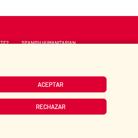
ATE?
SPANISH HUMANITARIAN
ACTION
CE
LIBRARY
ACEPTAR
UR SOCIAL MEDIA
RECHAZAR
ITEMAP