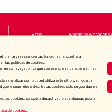
AECID
WHERE DO WE COOPER
PRESS ROOM
CULTURE AND SCIEN
iciente y realizar ciertas funciones. Encontrará
en las políticas de cookies.
an en su navegador, ya que son esenciales para permitir las
O
dan a analizar cómo usted utiliza este sitio web, guardar
dad que le sean relevantes. Estas cookies solo se guardan en
 estas cookies, aunque la desactivación de algunas podría
KIE POLICY
|
BROWSING GUIDE
|
ACCESSIBILITY
|
S
ítica de cookies
.