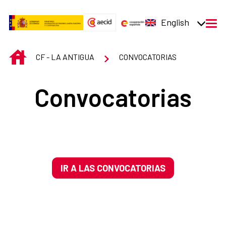
Skip to Main Content
English
men
INICIO
CF - LA ANTIGUA
CONVOCATORIAS
Convocatorias
IR A LAS CONVOCATORIAS