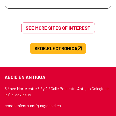
SEE MORE SITES OF INTEREST
SEDE.ELECTRONICA
AECID EN ANTIGUA
6.ª ave Norte entre 3.ª y 4.ª Calle Poniente. Antiguo Colegio de
la Cía. de Jesús.
conocimiento.antigua@aecid.es