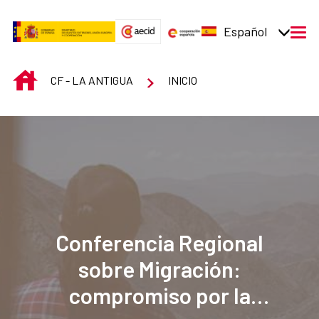
Saltar al contenido principal
Español
men
INICIO
CF - LA ANTIGUA
INICIO
Conferencia Regional
sobre Migración:
compromiso por la