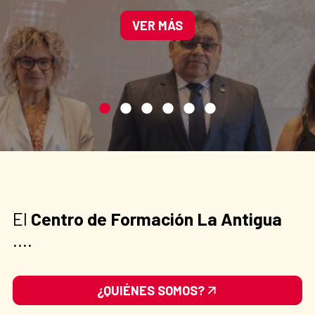
movilidad humana y el
cambio climático
VER MÁS
El
Centro de Formación La Antigua
....
¿QUIÉNES SOMOS?