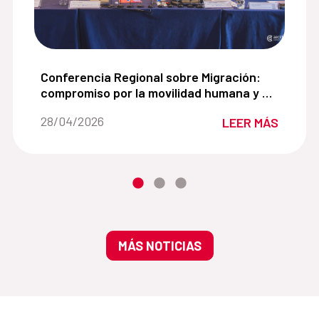
añola para fortalecer la transición hacia un modelo de
Conferencia Regional sobre Migración: compromis
Conferencia Regional sobre Migración:
compromiso por la movilidad humana y el
cambio climático
Fecha de la noticia::
28/04/2026
LEER MÁS
MÁS NOTICIAS